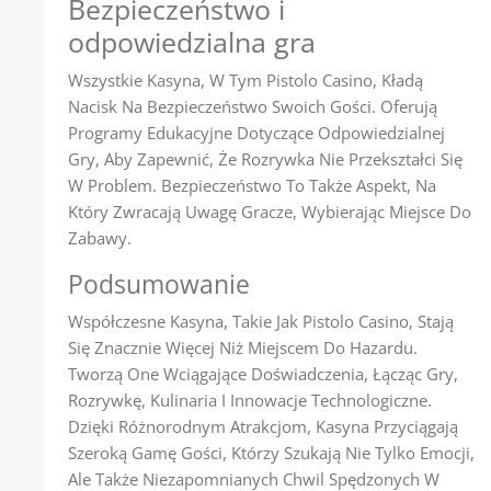
Bezpieczeństwo i
odpowiedzialna gra
Wszystkie Kasyna, W Tym Pistolo Casino, Kładą
Nacisk Na Bezpieczeństwo Swoich Gości. Oferują
Programy Edukacyjne Dotyczące Odpowiedzialnej
Gry, Aby Zapewnić, Że Rozrywka Nie Przekształci Się
W Problem. Bezpieczeństwo To Także Aspekt, Na
Który Zwracają Uwagę Gracze, Wybierając Miejsce Do
Zabawy.
Podsumowanie
Współczesne Kasyna, Takie Jak Pistolo Casino, Stają
Się Znacznie Więcej Niż Miejscem Do Hazardu.
Tworzą One Wciągające Doświadczenia, Łącząc Gry,
Rozrywkę, Kulinaria I Innowacje Technologiczne.
Dzięki Różnorodnym Atrakcjom, Kasyna Przyciągają
Szeroką Gamę Gości, Którzy Szukają Nie Tylko Emocji,
Ale Także Niezapomnianych Chwil Spędzonych W