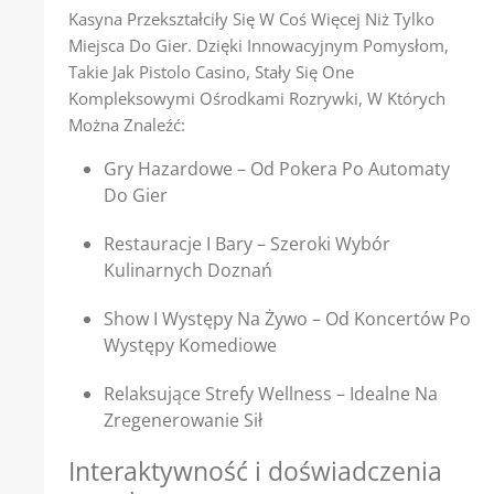
Kasyna Przekształciły Się W Coś Więcej Niż Tylko
Miejsca Do Gier. Dzięki Innowacyjnym Pomysłom,
Takie Jak Pistolo Casino, Stały Się One
Kompleksowymi Ośrodkami Rozrywki, W Których
Można Znaleźć:
Gry Hazardowe – Od Pokera Po Automaty
Do Gier
Restauracje I Bary – Szeroki Wybór
Kulinarnych Doznań
Show I Występy Na Żywo – Od Koncertów Po
Występy Komediowe
Relaksujące Strefy Wellness – Idealne Na
Zregenerowanie Sił
Interaktywność i doświadczenia