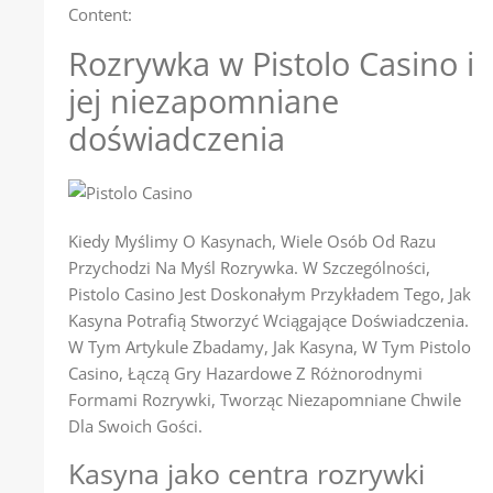
Content:
Rozrywka w Pistolo Casino i
jej niezapomniane
doświadczenia
Kiedy Myślimy O Kasynach, Wiele Osób Od Razu
Przychodzi Na Myśl Rozrywka. W Szczególności,
Pistolo Casino
Jest Doskonałym Przykładem Tego, Jak
Kasyna Potrafią Stworzyć Wciągające Doświadczenia.
W Tym Artykule Zbadamy, Jak Kasyna, W Tym Pistolo
Casino, Łączą Gry Hazardowe Z Różnorodnymi
Formami Rozrywki, Tworząc Niezapomniane Chwile
Dla Swoich Gości.
Kasyna jako centra rozrywki