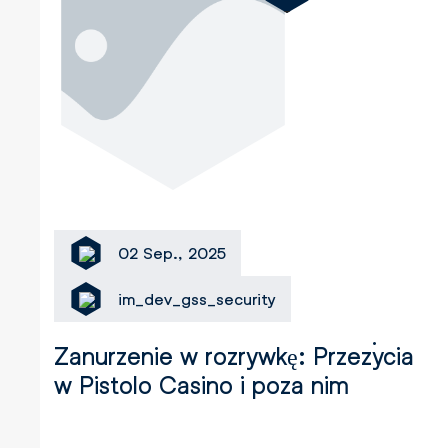
02 Sep., 2025
im_dev_gss_security
Zanurzenie w rozrywkę: Przeżycia
w Pistolo Casino i poza nim