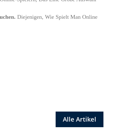
Suchen.
Diejenigen, Wie Spielt Man Online
Alle Artikel