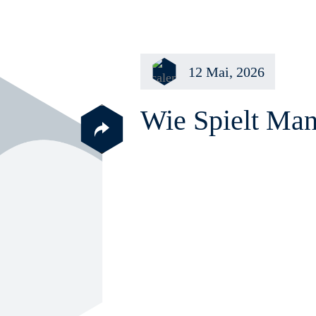
12 Mai, 2026
Wie Spielt Man