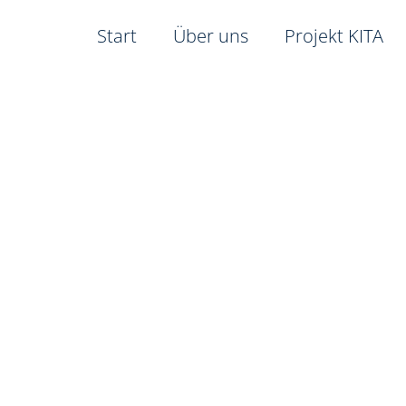
Start
Über uns
Projekt KITA
eginnt Im Dialog.
S