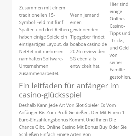
Hier sind
Zusammen mit einem
einige
traditionellen 15-
Wenn jemand
Online-
Symbol-Feld mit fünf
einen
Casino-
Spalten und drei Reihen
gewinnenden
Tipps und
haben einige Spiele ein
Tippgeber findet,
-Tricks,
einzigartiges Layout, da
boaboa casino de
und Geld
NetBet mit mehreren
2026 review den
von
namhaften Software-
SG ebenfalls
seiner
Unternehmen
entwickelt hat.
Familie
zusammenarbeitet.
gestohlen.
Ein leitfaden für anfänger im
casino-glücksspiel
Deshalb Kann Jede Art Von Slot-Spieler Es Vom
Anfänger Bis Zum Profi Genießen, Der Mit Einem 1-
Euro-Einzahlungsbonus Kommt Und Ihnen Die
Chance Gibt. Online Casino Mit Bonus Buy Oder Sie
Schließen Einfach Einige Arten Von