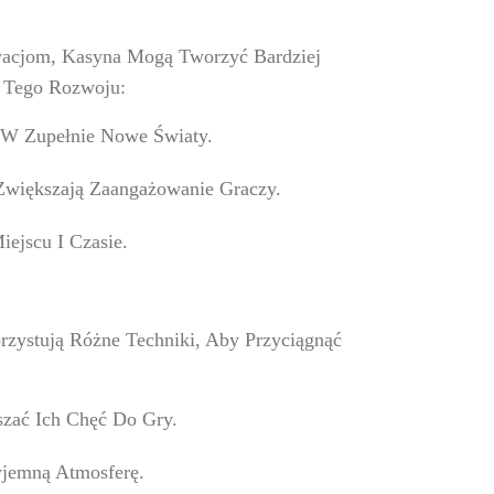
wacjom, Kasyna Mogą Tworzyć Bardziej
o Tego Rozwoju:
 W Zupełnie Nowe Światy.
Zwiększają Zaangażowanie Graczy.
ejscu I Czasie.
zystują Różne Techniki, Aby Przyciągnąć
zać Ich Chęć Do Gry.
yjemną Atmosferę.