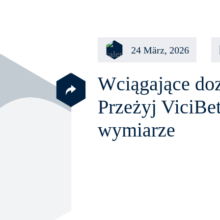
24 März, 2026
Wciągające do
Przeżyj ViciB
wymiarze