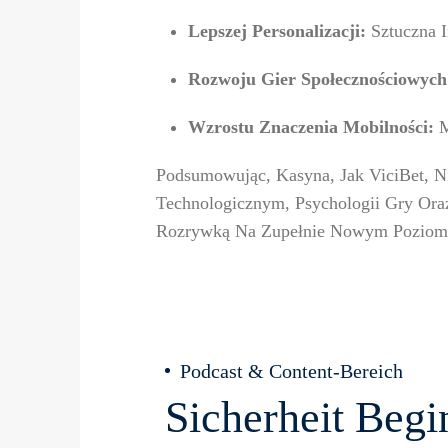
Lepszej Personalizacji:
Sztuczna I
Rozwoju Gier Społecznościowych
Wzrostu Znaczenia Mobilności:
M
Podsumowując, Kasyna, Jak ViciBet, N
Technologicznym, Psychologii Gry Or
Rozrywką Na Zupełnie Nowym Poziom
Podcast & Content-Bereich
Sicherheit Begi