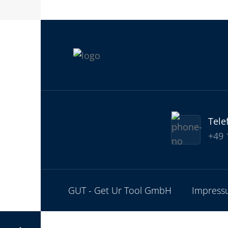
Tele
+49 
GUT - Get Ur Tool GmbH
Impres