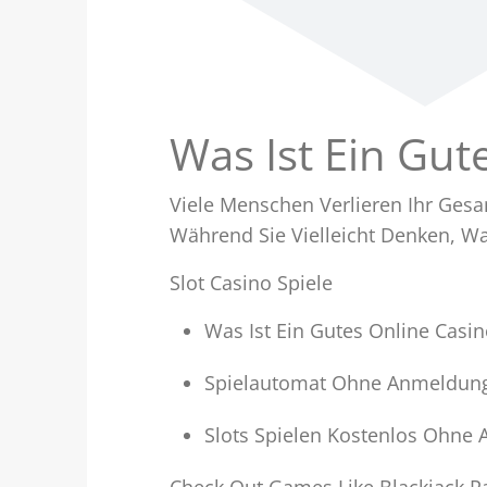
Was Ist Ein Gut
Viele Menschen Verlieren Ihr Ges
Während Sie Vielleicht Denken, Wa
Slot Casino Spiele
Was Ist Ein Gutes Online Casi
Spielautomat Ohne Anmeldun
Slots Spielen Kostenlos Ohne