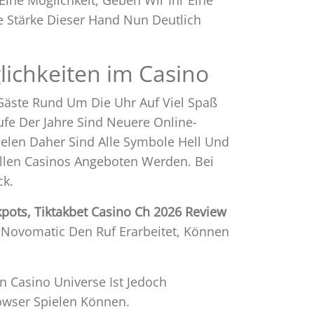
ine Möglichkeit, Geben Wir Ihr Eine
ive Stärke Dieser Hand Nun Deutlich
lichkeiten im Casino
 Gäste Rund Um Die Uhr Auf Viel Spaß
ufe Der Jahre Sind Neuere Online-
elen Daher Sind Alle Symbole Hell Und
uellen Casinos Angeboten Werden. Bei
ck.
kpots, Tiktakbet Casino Ch 2026 Review
h Novomatic Den Ruf Erarbeitet, Können
n Casino Universe Ist Jedoch
rowser Spielen Können.