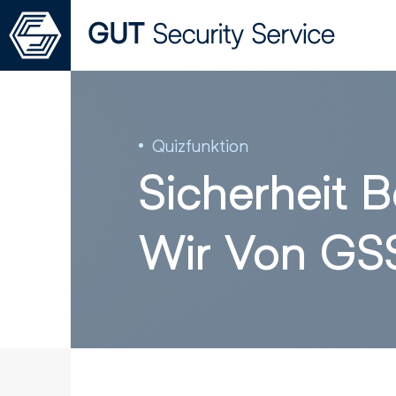
Quizfunktion
Sicherheit B
Wir Von GS