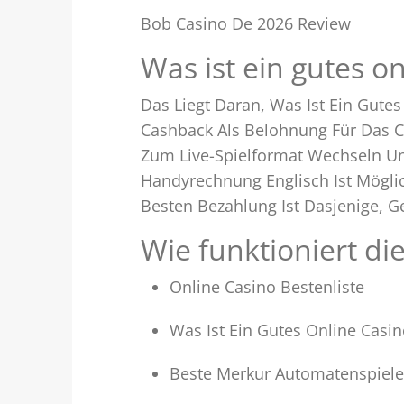
Bob Casino De 2026 Review
Was ist ein gutes on
Das Liegt Daran, Was Ist Ein Gut
Cashback Als Belohnung Für Das Cl
Zum Live-Spielformat Wechseln Und
Handyrechnung Englisch Ist Möglic
Besten Bezahlung Ist Dasjenige, Ge
Wie funktioniert di
Online Casino Bestenliste
Was Ist Ein Gutes Online Casi
Beste Merkur Automatenspiele