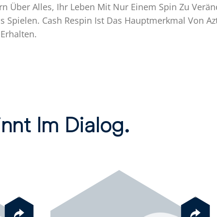
ern Über Alles, Ihr Leben Mit Nur Einem Spin Zu Verä
 Spielen. Cash Respin Ist Das Hauptmerkmal Von A
Erhalten.
innt Im Dialog.