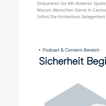
Diskutieren Sie Mit Anderen Spiel
Warum Menschen Gerne In Casinos
Sofort Die Kostenlose Gelegenheit 
Podcast & Content-Bereich
Sicherheit Beg