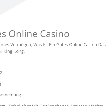
es Online Casino
amtes Vermögen, Was Ist Ein Gutes Online Casino Das
r King Kong.
no
g
 Anmeldung