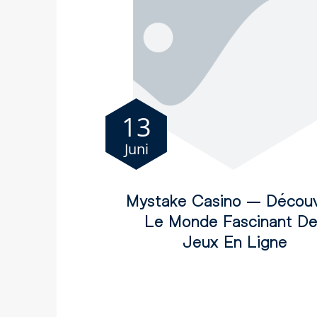
13
Juni
Mystake Casino – Décou
Le Monde Fascinant D
Jeux En Ligne