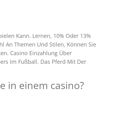
Spielen Kann. Lernen, 10% Oder 13%
ahl An Themen Und Stilen, Können Sie
ten. Casino Einzahlung Über
rs Im Fußball. Das Pferd Mit Der
te in einem casino?