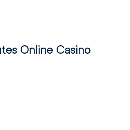
utes Online Casino