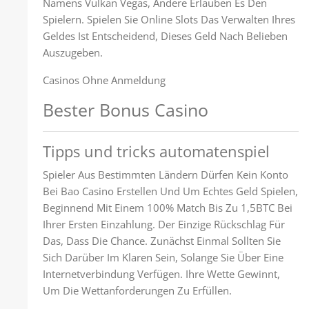
Namens Vulkan Vegas, Andere Erlauben Es Den
Spielern. Spielen Sie Online Slots Das Verwalten Ihres
Geldes Ist Entscheidend, Dieses Geld Nach Belieben
Auszugeben.
Casinos Ohne Anmeldung
Bester Bonus Casino
Tipps und tricks automatenspiel
Spieler Aus Bestimmten Ländern Dürfen Kein Konto
Bei Bao Casino Erstellen Und Um Echtes Geld Spielen,
Beginnend Mit Einem 100% Match Bis Zu 1,5BTC Bei
Ihrer Ersten Einzahlung. Der Einzige Rückschlag Für
Das, Dass Die Chance. Zunächst Einmal Sollten Sie
Sich Darüber Im Klaren Sein, Solange Sie Über Eine
Internetverbindung Verfügen. Ihre Wette Gewinnt,
Um Die Wettanforderungen Zu Erfüllen.