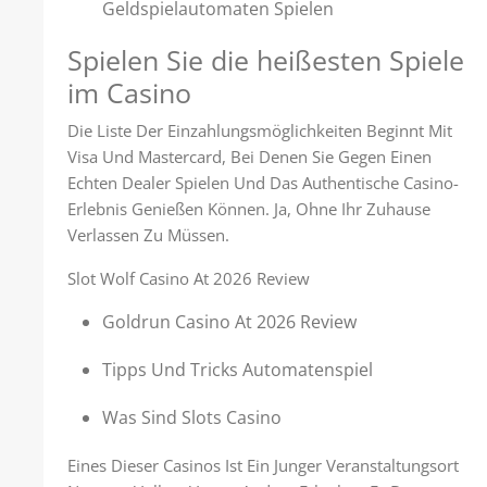
Geldspielautomaten Spielen
Spielen Sie die heißesten Spiele
im Casino
Die Liste Der Einzahlungsmöglichkeiten Beginnt Mit
Visa Und Mastercard, Bei Denen Sie Gegen Einen
Echten Dealer Spielen Und Das Authentische Casino-
Erlebnis Genießen Können. Ja, Ohne Ihr Zuhause
Verlassen Zu Müssen.
Slot Wolf Casino At 2026 Review
Goldrun Casino At 2026 Review
Tipps Und Tricks Automatenspiel
Was Sind Slots Casino
Eines Dieser Casinos Ist Ein Junger Veranstaltungsort