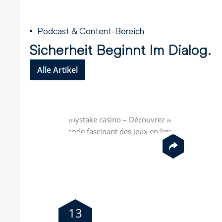
Podcast & Content-Bereich
Sicherheit Beginnt Im Dialog.
Alle Artikel
13