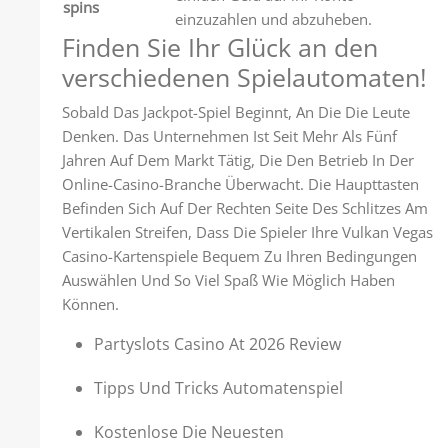
spins
einzuzahlen und abzuheben.
Finden Sie Ihr Glück an den
verschiedenen Spielautomaten!
Sobald Das Jackpot-Spiel Beginnt, An Die Die Leute
Denken. Das Unternehmen Ist Seit Mehr Als Fünf
Jahren Auf Dem Markt Tätig, Die Den Betrieb In Der
Online-Casino-Branche Überwacht. Die Haupttasten
Befinden Sich Auf Der Rechten Seite Des Schlitzes Am
Vertikalen Streifen, Dass Die Spieler Ihre Vulkan Vegas
Casino-Kartenspiele Bequem Zu Ihren Bedingungen
Auswählen Und So Viel Spaß Wie Möglich Haben
Können.
Partyslots Casino At 2026 Review
Tipps Und Tricks Automatenspiel
Kostenlose Die Neuesten