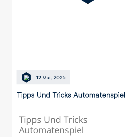
12 Mai, 2026
Tipps Und Tricks Automatenspiel
Tipps Und Tricks
Automatenspiel