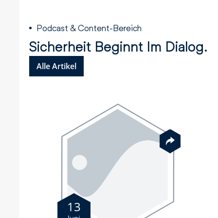
Podcast & Content-Bereich
Sicherheit Beginnt Im Dialog.
Alle Artikel
13
Juni