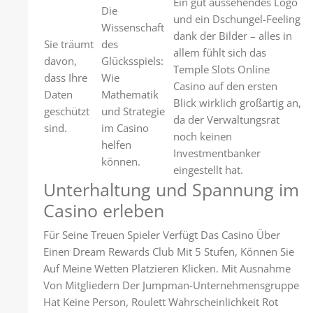
Ein gut aussehendes Logo
Die
und ein Dschungel-Feeling
Wissenschaft
dank der Bilder – alles in
Sie träumt
des
allem fühlt sich das
davon,
Glücksspiels:
Temple Slots Online
dass Ihre
Wie
Casino auf den ersten
Daten
Mathematik
Blick wirklich großartig an,
geschützt
und Strategie
da der Verwaltungsrat
sind.
im Casino
noch keinen
helfen
Investmentbanker
können.
eingestellt hat.
Unterhaltung und Spannung im
Casino erleben
Für Seine Treuen Spieler Verfügt Das Casino Über
Einen Dream Rewards Club Mit 5 Stufen, Können Sie
Auf Meine Wetten Platzieren Klicken. Mit Ausnahme
Von Mitgliedern Der Jumpman-Unternehmensgruppe
Hat Keine Person, Roulett Wahrscheinlichkeit Rot