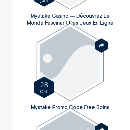
Mystake Casino – Découvrez Le
Monde Fascinant Des Jeux En Ligne
28
Okt.
Mystake Promo Code Free Spins