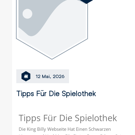
12 Mai, 2026
Tipps Für Die Spielothek
Tipps Für Die Spielothek
Die King Billy Webseite Hat Einen Schwarzen