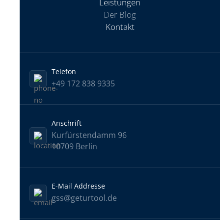
Leistungen
Der Blog
Kontakt
Telefon
+49 172 838 9335
Anschrift
Kurfürstendamm 96
10709 Berlin
E-Mail Addresse
gss@geturtool.de