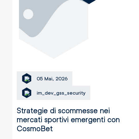
05 Mai, 2026
im_dev_gss_security
Strategie di scommesse nei
mercati sportivi emergenti con
CosmoBet