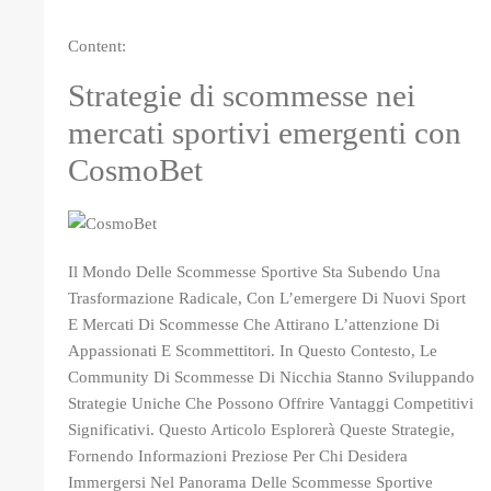
Content:
Strategie di scommesse nei
mercati sportivi emergenti con
CosmoBet
Il Mondo Delle Scommesse Sportive Sta Subendo Una
Trasformazione Radicale, Con L’emergere Di Nuovi Sport
E Mercati Di Scommesse Che Attirano L’attenzione Di
Appassionati E Scommettitori. In Questo Contesto, Le
Community Di Scommesse Di Nicchia Stanno Sviluppando
Strategie Uniche Che Possono Offrire Vantaggi Competitivi
Significativi. Questo Articolo Esplorerà Queste Strategie,
Fornendo Informazioni Preziose Per Chi Desidera
Immergersi Nel Panorama Delle Scommesse Sportive