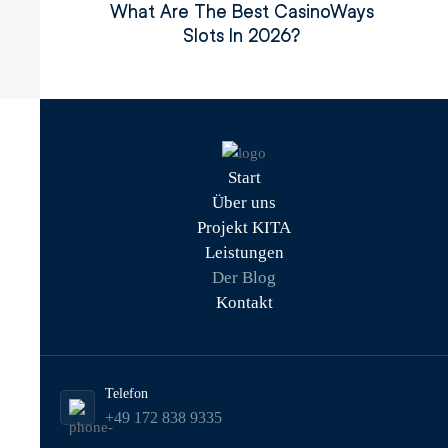
What Are The Best CasinoWays
Slots In 2026?
Start
Über uns
Projekt KITA
Leistungen
Der Blog
Kontakt
Telefon
+49 172 838 9335