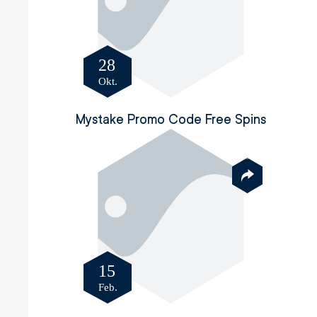
28
Okt.
Mystake Promo Code Free Spins
15
Feb.