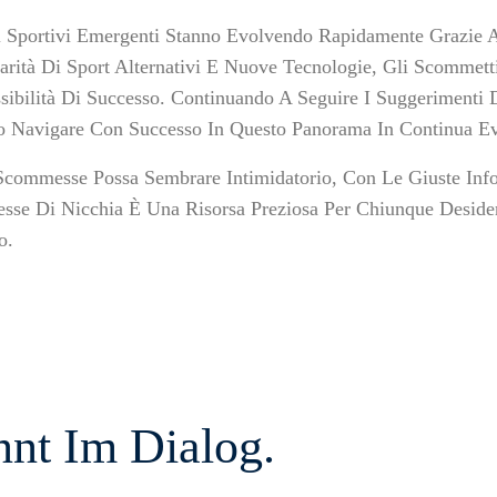
i Sportivi Emergenti Stanno Evolvendo Rapidamente Grazie 
rità Di Sport Alternativi E Nuove Tecnologie, Gli Scommetti
sibilità Di Successo. Continuando A Seguire I Suggerimenti
no Navigare Con Successo In Questo Panorama In Continua Ev
Scommesse Possa Sembrare Intimidatorio, Con Le Giuste Infor
se Di Nicchia È Una Risorsa Preziosa Per Chiunque Deside
o.
nnt Im Dialog.