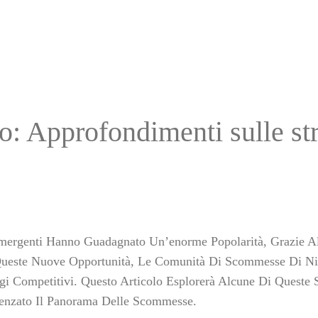
: Approfondimenti sulle str
Emergenti Hanno Guadagnato Un’enorme Popolarità, Grazie Al
Queste Nuove Opportunità, Le Comunità Di Scommesse Di Nic
gi Competitivi. Questo Articolo Esplorerà Alcune Di Queste 
enzato Il Panorama Delle Scommesse.