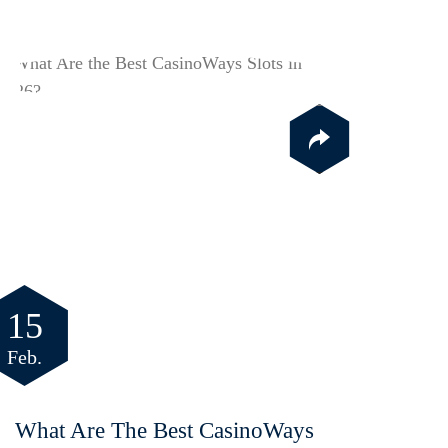
15
Feb.
What Are The Best CasinoWays