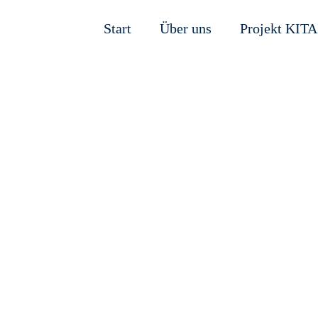
Start
Über uns
Projekt KITA
eginnt Im Dialog.
S