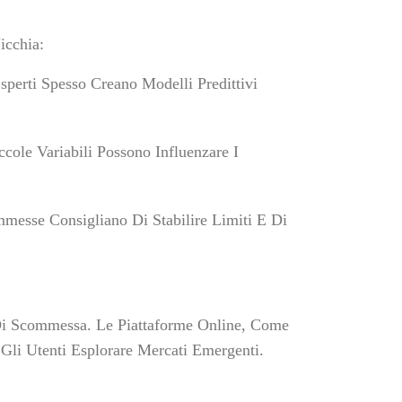
icchia:
sperti Spesso Creano Modelli Predittivi
cole Variabili Possono Influenzare I
messe Consigliano Di Stabilire Limiti E Di
 Di Scommessa. Le Piattaforme Online, Come
li Utenti Esplorare Mercati Emergenti.