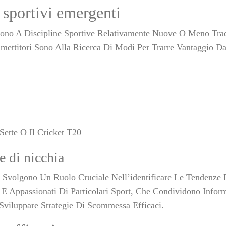
 sportivi emergenti
scono A Discipline Sportive Relativamente Nuove O Meno Trad
mettitori Sono Alla Ricerca Di Modi Per Trarre Vantaggio D
Sette O Il Cricket T20
 di nicchia
volgono Un Ruolo Cruciale Nell’identificare Le Tendenze E
Appassionati Di Particolari Sport, Che Condividono Informaz
Sviluppare Strategie Di Scommessa Efficaci.