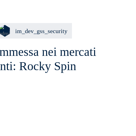
im_dev_gss_security
commessa nei mercati
enti: Rocky Spin