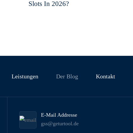
Slots In 2026?
Leistungen
Der Blog
Kontakt
E-Mail Addresse
gss@geturtool.de