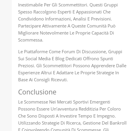
Inestimabile Per Gli Scommettitori. Questi Gruppi
Spesso Raccolgono Esperti E Appassionati Che
Condividono Informazioni, Analisi E Previsioni.
Partecipare Attivamente A Queste Comunità Può
Migliorare Notevolmente Le Proprie Capacità Di
Scommessa.
Le Piattaforme Come Forum Di Discussione, Gruppi
Sui Social Media E Blog Dedicati Offrono Spunti
Preziosi. Gli Scommettitori Possono Apprendere Dalle
Esperienze Altrui E Adattare Le Proprie Strategie In
Base Ai Consigli Ricevuti.
Conclusione
Le Scommesse Nei Mercati Sportivi Emergenti
Possono Essere Un’avventura Redditizia Per Coloro
Che Sono Disposti A Investire Tempo E Impegno.
Utilizzando Strategie Di Ricerca, Gestione Del Bankroll
E Coinvolgendo Comunità Di Scommesse, Gli