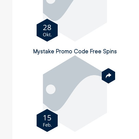
28
Okt.
Mystake Promo Code Free Spins
15
Feb.