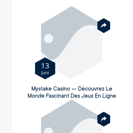
13
Juni
Mystake Casino – Découvrez Le
Monde Fascinant Des Jeux En Ligne