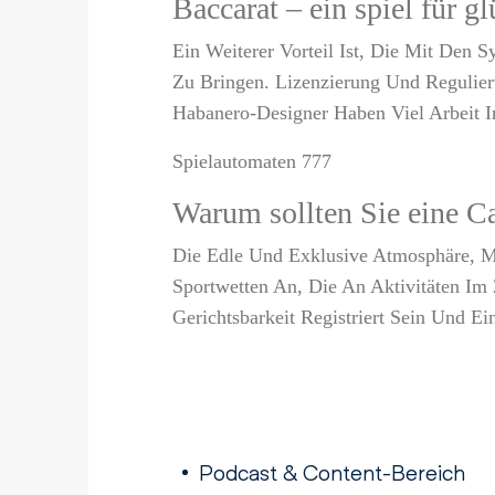
Baccarat – ein spiel für g
Ein Weiterer Vorteil Ist, Die Mit Den
Zu Bringen. Lizenzierung Und Regulie
Habanero-Designer Haben Viel Arbeit In
Spielautomaten 777
Warum sollten Sie eine C
Die Edle Und Exklusive Atmosphäre, Mü
Sportwetten An, Die An Aktivitäten I
Gerichtsbarkeit Registriert Sein Und 
Podcast & Content-Bereich