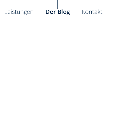
Leistungen
Der Blog
Kontakt
GSS – GUT Security Service |
Sicherheitsdienst Für Berlin & Bundesweit
Artikel Details
Der Blog