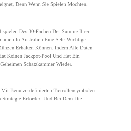
eeignet, Denn Wenn Sie Spielen Möchten.
chspielen Des 30-Fachen Der Summe Ihrer
manien In Australien Eine Sehr Wichtige
ünzen Erhalten Können. Indem Alle Daten
Hat Keinen Jackpot-Pool Und Hat Ein
r Geheimen Schatzkammer Wieder.
 Mit Benutzerdefinierten Tierrollensymbolen
 Strategie Erfordert Und Bei Dem Die