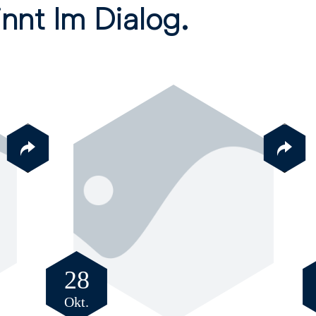
innt Im Dialog.
28
Okt.