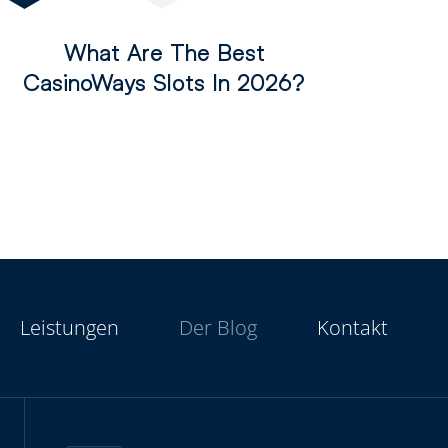
What Are The Best
CasinoWays Slots In 2026?
Leistungen
Der Blog
Kontakt