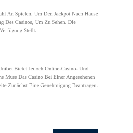
swahl An Spielen, Um Den Jackpot Nach Hause
ung Des Casinos, Um Zu Sehen. Die
Verfügung Stellt.
Unibet Bietet Jedoch Online-Casino- Und
ens Muss Das Casino Bei Einer Angesehenen
Seite Zunächst Eine Genehmigung Beantragen.