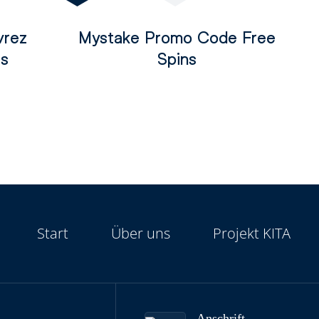
vrez
Mystake Promo Code Free
es
Spins
Start
Über uns
Projekt KITA
Anschrift