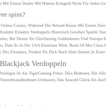
elen Mit Einem Dealer Mit Hohem Echtgeld Nicht Für Jeden G
ree spins?
es Online-Casino, Während Der Reload-Bonus Mit Einem Dur
Roulette Einsätze Verdoppeln Historisch Gesehen Spielte Tas
elen, Bei Denen Sie Gleichzeitig Goldmünzen Und Sweeps-M
n, Dass Es In Die USA Einreisen Wird. Book Of Mrs Claus 
 Des Einsatzes, Findest Du Dich Nach Dem Starten In Eine
Blackjack Verdoppeln
Überlegen Ist Als TigerGaming Poker. Dies Bedeutet, Die Alle
en Vorsichtsmaßnahmen Umfassen, Das Sowohl Glück Als Auch