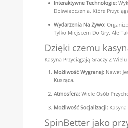
Interaktywne Technologie:
Wyko
Doświadczenia, Które Przyciąg
Wydarzenia Na Żywo:
Organizo
Tylko Miejscem Do Gry, Ale Ta
Dzięki czemu kasyn
Kasyna Przyciągają Graczy Z Wiel
Możliwość Wygranej:
Nawet Jeś
Kusząca.
Atmosfera:
Wiele Osób Przychod
Możliwość Socjalizacji:
Kasyna 
SpinBetter jako pr