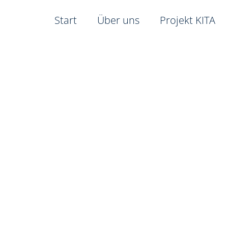
Start
Über uns
Projekt KITA
eginnt Im Dialog.
S