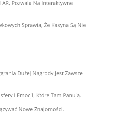
I AR, Pozwala Na Interaktywne
wkowych Sprawia, Że Kasyna Są Nie
grania Dużej Nagrody Jest Zawsze
sfery I Emocji, Które Tam Panują.
wiązywać Nowe Znajomości.