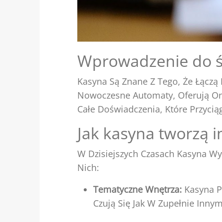
Wprowadzenie do ś
Kasyna Są Znane Z Tego, Że Łączą
Nowoczesne Automaty, Oferują One
Całe Doświadczenia, Które Przycią
Jak kasyna tworzą 
W Dzisiejszych Czasach Kasyna Wyk
Nich:
Tematyczne Wnętrza:
Kasyna Pr
Czują Się Jak W Zupełnie Innym