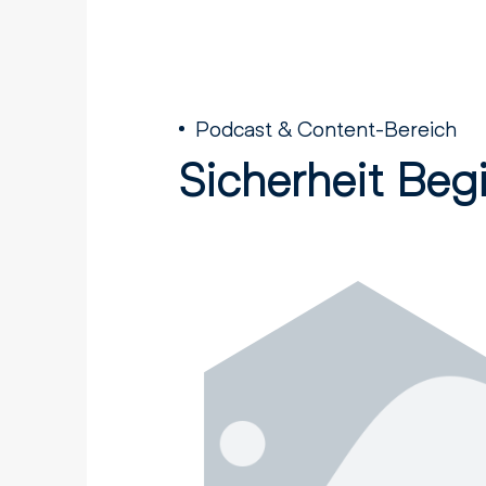
Podcast & Content-Bereich
Sicherheit Beg