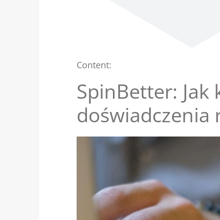
Content:
SpinBetter: Ja
doświadczenia