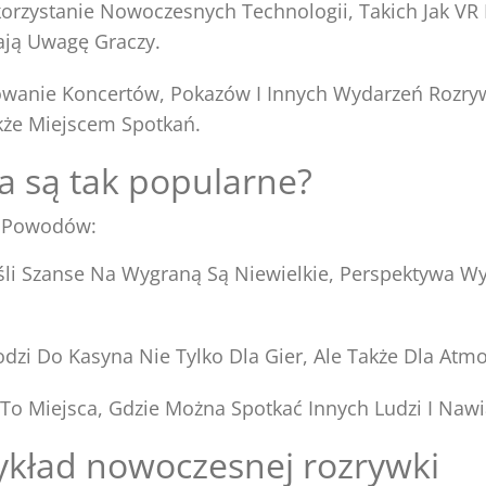
rzystanie Nowoczesnych Technologii, Takich Jak VR 
ają Uwagę Graczy.
wanie Koncertów, Pokazów I Innych Wydarzeń Rozry
kże Miejscem Spotkań.
a są tak popularne?
u Powodów:
li Szanse Na Wygraną Są Niewielkie, Perspektywa Wy
zi Do Kasyna Nie Tylko Dla Gier, Ale Także Dla Atmo
To Miejsca, Gdzie Można Spotkać Innych Ludzi I Na
zykład nowoczesnej rozrywki