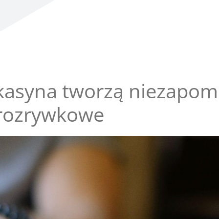
k kasyna tworzą niezapo
 rozrywkowe