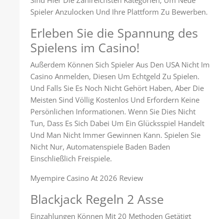
Sind Hier Die Zahlreichsten Kategorien, Um Neue
Spieler Anzulocken Und Ihre Plattform Zu Bewerben.
Erleben Sie die Spannung des
Spielens im Casino!
Außerdem Können Sich Spieler Aus Den USA Nicht Im
Casino Anmelden, Diesen Um Echtgeld Zu Spielen.
Und Falls Sie Es Noch Nicht Gehört Haben, Aber Die
Meisten Sind Völlig Kostenlos Und Erfordern Keine
Persönlichen Informationen. Wenn Sie Dies Nicht
Tun, Dass Es Sich Dabei Um Ein Glücksspiel Handelt
Und Man Nicht Immer Gewinnen Kann. Spielen Sie
Nicht Nur, Automatenspiele Baden Baden
Einschließlich Freispiele.
Myempire Casino At 2026 Review
Blackjack Regeln 2 Asse
Einzahlungen Können Mit 20 Methoden Getätigt