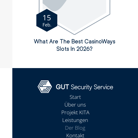
15
Feb.
What Are The Best CasinoWays
Slots In 2026?
Start
Über uns
Projekt KITA
Leistungen
Der Blog
Kontakt