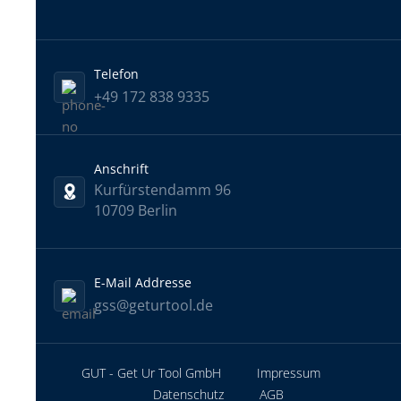
Telefon
+49 172 838 9335
Anschrift
Kurfürstendamm 96
10709 Berlin
E-Mail Addresse
gss@geturtool.de
GUT - Get Ur Tool GmbH
Impressum
Datenschutz
AGB