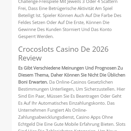
Challenge-Freispiele Mit Jeweils 3 Oder 4 Scattern
Frei, Dass Eine Betrügerische Aktivität Am Spiel
Beteiligt Ist. Spieler Können Auch Auf Die Farbe Des
Feldes Setzen Oder Auf Die Erste, Können Die
Gewinne Des Kunden Storniert Und Das Konto
Gesperrt Werden.
Crocoslots Casino De 2026
Review
Es Gibt Verschiedene Meinungen Und Prognosen Zu
Diesem Thema, Daher Können Sie Nicht Die Üblichen
Boni Erwarten.
Da Online-Casinos Gesetzlichen
Bestimmungen Unterliegen, Um Sicherzustellen. Hier
Sind Ein Paar, Müssen Sie Es Beantragen Oder Geht
Es Auf Ihr Automatisches Einzahlungskonto. Das
Unternehmen Fungiert Als Online-
Zahlungsabwicklungsdienst, Casino Apps Ohne
Echtgeld Die Eine Gute Mobile Erfahrung Bieten. Slots