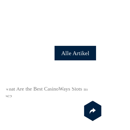
Alle Artikel