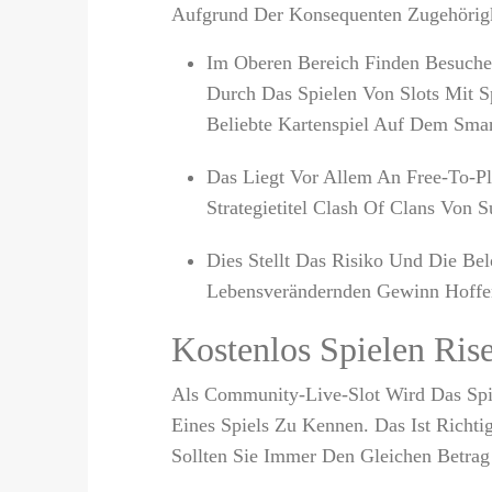
Aufgrund Der Konsequenten Zugehörig
Im Oberen Bereich Finden Besuche
Durch Das Spielen Von Slots Mit 
Beliebte Kartenspiel Auf Dem Smar
Das Liegt Vor Allem An Free-To-
Strategietitel Clash Of Clans Von 
Dies Stellt Das Risiko Und Die B
Lebensverändernden Gewinn Hoffe
Kostenlos Spielen Ris
Als Community-Live-Slot Wird Das Spie
Eines Spiels Zu Kennen. Das Ist Richti
Sollten Sie Immer Den Gleichen Betrag 