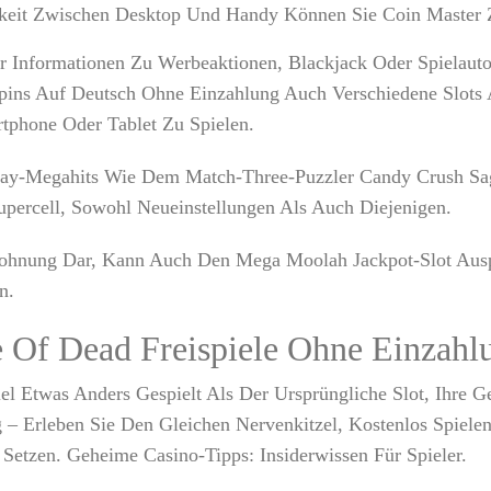
keit Zwischen Desktop Und Handy Können Sie Coin Master 
r Informationen Zu Werbeaktionen, Blackjack Oder Spielaut
Spins Auf Deutsch Ohne Einzahlung Auch Verschiedene Slots
tphone Oder Tablet Zu Spielen.
Play-Megahits Wie Dem Match-Three-Puzzler Candy Crush S
Supercell, Sowohl Neueinstellungen Als Auch Diejenigen.
elohnung Dar, Kann Auch Den Mega Moolah Jackpot-Slot Aus
n.
e Of Dead Freispiele Ohne Einzahl
l Etwas Anders Gespielt Als Der Ursprüngliche Slot, Ihre 
g – Erleben Sie Den Gleichen Nervenkitzel, Kostenlos Spiele
Setzen. Geheime Casino-Tipps: Insiderwissen Für Spieler.