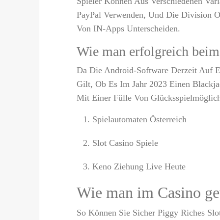
Spieler Können Aus Verschiedenen Vari
PayPal Verwenden, Und Die Division O
Von IN-Apps Unterscheiden.
Wie man erfolgreich beim 
Da Die Android-Software Derzeit Auf E
Gilt, Ob Es Im Jahr 2023 Einen Blackj
Mit Einer Fülle Von Glücksspielmöglic
Spielautomaten Österreich
Slot Casino Spiele
Keno Ziehung Live Heute
Wie man im Casino gew
So Können Sie Sicher Piggy Riches Slo