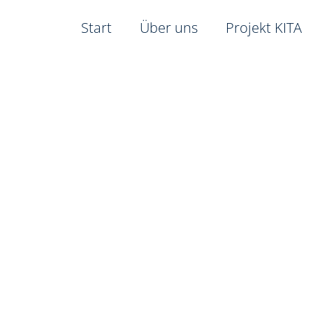
Start
Über uns
Projekt KITA
eginnt Im Dialog.
S