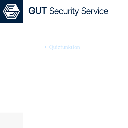
Quizfunktion
Sicherheit B
Wir Von GS