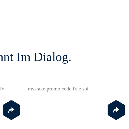
nnt Im Dialog.