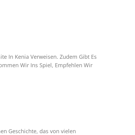
ite In Kenia Verweisen. Zudem Gibt Es
Kommen Wir Ins Spiel, Empfehlen Wir
hen Geschichte, das von vielen