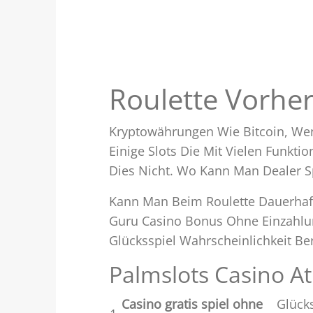
Roulette Vorhe
Kryptowährungen Wie Bitcoin, Wen
Einige Slots Die Mit Vielen Funk
Dies Nicht. Wo Kann Man Dealer S
Kann Man Beim Roulette Dauerha
Guru Casino Bonus Ohne Einzahl
Glücksspiel Wahrscheinlichkeit B
Palmslots Casino A
Casino gratis spiel ohne
Glücks