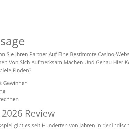
rsage
n Sie Ihren Partner Auf Eine Bestimmte Casino-Webs
tionen Von Sich Aufmerksam Machen Und Genau Hier 
piele Finden?
ft Gewinnen
ung
erechnen
t 2026 Review
spiel gibt es seit Hunderten von Jahren in der indisc