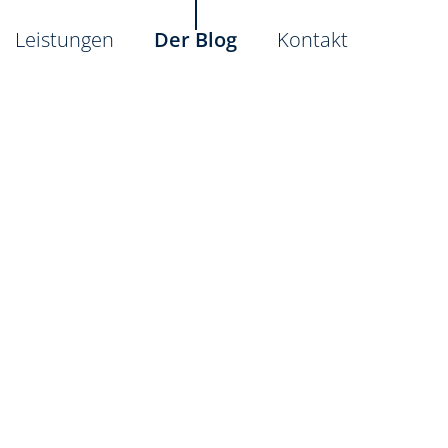
Leistungen
Der Blog
Kontakt
GSS – GUT Security Service |
Sicherheitsdienst Für Berlin & Bundesweit
Artikel Details
Der Blog