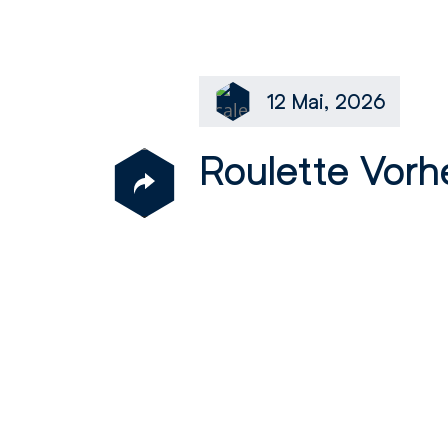
12 Mai, 2026
Roulette Vorh