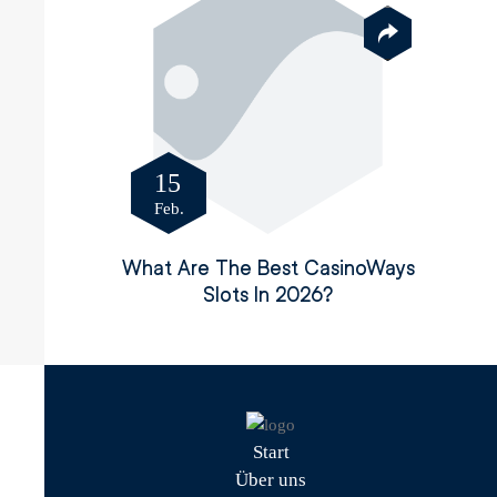
15
Feb.
What Are The Best CasinoWays
Slots In 2026?
Start
Über uns