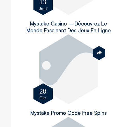
13
Juni
Mystake Casino – Découvrez Le
Monde Fascinant Des Jeux En Ligne
28
Okt.
Mystake Promo Code Free Spins