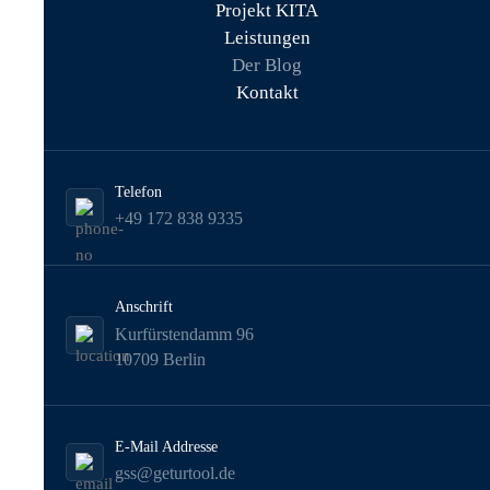
Projekt KITA
Leistungen
Der Blog
Kontakt
Telefon
+49 172 838 9335
Anschrift
Kurfürstendamm 96
10709 Berlin
E-Mail Addresse
gss@geturtool.de