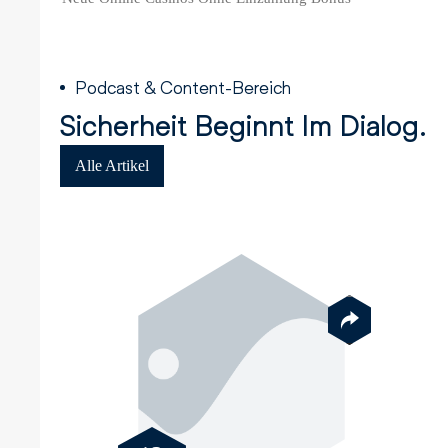
Podcast & Content-Bereich
Sicherheit Beginnt Im Dialog.
Alle Artikel