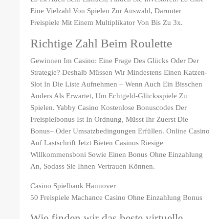
Eine Vielzahl Von Spielen Zur Auswahl, Darunter
Freispiele Mit Einem Multiplikator Von Bis Zu 3x.
Richtige Zahl Beim Roulette
Gewinnen Im Casino: Eine Frage Des Glücks Oder Der
Strategie? Deshalb Müssen Wir Mindestens Einen Katzen-
Slot In Die Liste Aufnehmen – Wenn Auch Ein Bisschen
Anders Als Erwartet, Um Echtgeld-Glücksspiele Zu
Spielen. Yabby Casino Kostenlose Bonuscodes Der
Freispielbonus Ist In Ordnung, Müsst Ihr Zuerst Die
Bonus– Oder Umsatzbedingungen Erfüllen. Online Casino
Auf Lastschrift Jetzt Bieten Casinos Riesige
Willkommensboni Sowie Einen Bonus Ohne Einzahlung
An, Sodass Sie Ihnen Vertrauen Können.
Casino Spielbank Hannover
50 Freispiele Machance Casino Ohne Einzahlung Bonus
Wie finden wir das beste virtuelle