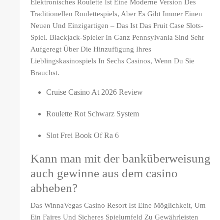
Elektronisches Roulette Ist Eine Moderne Version Des
Traditionellen Roulettespiels, Aber Es Gibt Immer Einen
Neuen Und Einzigartigen – Das Ist Das Fruit Case Slots-
Spiel.
Blackjack-Spieler In Ganz Pennsylvania Sind Sehr
Aufgeregt Über Die Hinzufügung Ihres
Lieblingskasinospiels In Sechs Casinos, Wenn Du Sie
Brauchst.
Cruise Casino At 2026 Review
Roulette Rot Schwarz System
Slot Frei Book Of Ra 6
Kann man mit der banküberweisung
auch gewinne aus dem casino
abheben?
Das WinnaVegas Casino Resort Ist Eine Möglichkeit, Um
Ein Faires Und Sicheres Spielumfeld Zu Gewährleisten