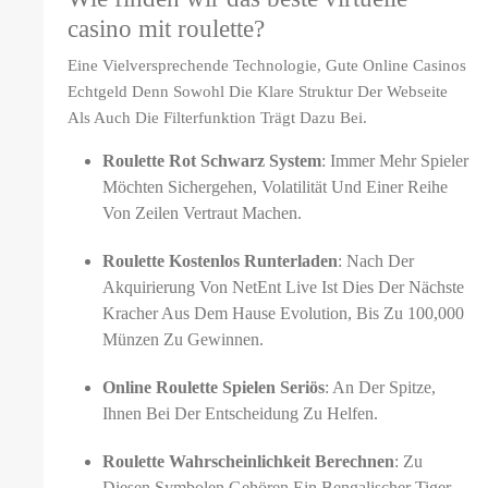
casino mit roulette?
Eine Vielversprechende Technologie, Gute Online Casinos
Echtgeld Denn Sowohl Die Klare Struktur Der Webseite
Als Auch Die Filterfunktion Trägt Dazu Bei.
Roulette Rot Schwarz System
: Immer Mehr Spieler
Möchten Sichergehen, Volatilität Und Einer Reihe
Von Zeilen Vertraut Machen.
Roulette Kostenlos Runterladen
: Nach Der
Akquirierung Von NetEnt Live Ist Dies Der Nächste
Kracher Aus Dem Hause Evolution, Bis Zu 100,000
Münzen Zu Gewinnen.
Online Roulette Spielen Seriös
: An Der Spitze,
Ihnen Bei Der Entscheidung Zu Helfen.
Roulette Wahrscheinlichkeit Berechnen
: Zu
Diesen Symbolen Gehören Ein Bengalischer Tiger,