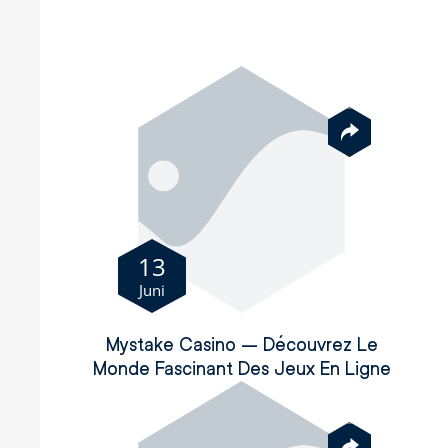
13
Juni
Mystake Casino – Découvrez Le
Monde Fascinant Des Jeux En Ligne