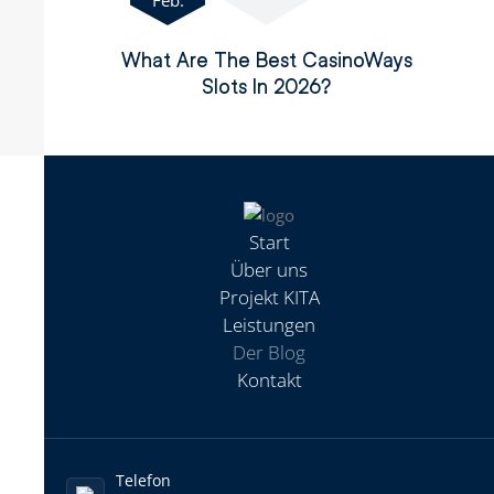
What Are The Best CasinoWays
Slots In 2026?
Start
Über uns
Projekt KITA
Leistungen
Der Blog
Kontakt
Telefon