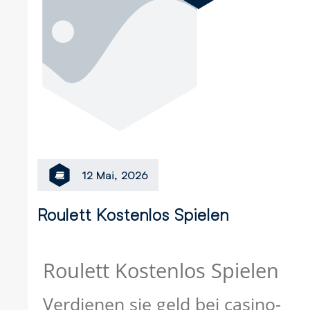
12 Mai, 2026
Roulett Kostenlos Spielen
Roulett Kostenlos Spielen
Verdienen sie geld bei casino-