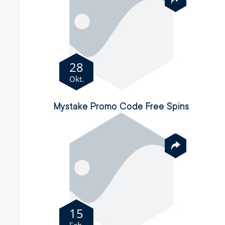
28
Okt.
Mystake Promo Code Free Spins
15
Feb.