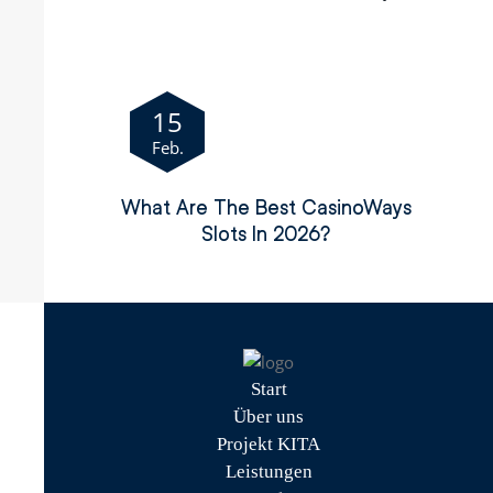
15
Feb.
What Are The Best CasinoWays
Slots In 2026?
Start
Über uns
Projekt KITA
Leistungen