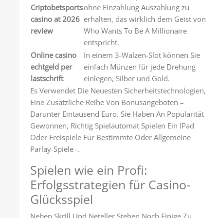
Criptobetsports
ohne Einzahlung Auszahlung zu
casino at 2026
erhalten, das wirklich dem Geist von
review
Who Wants To Be A Millionaire
entspricht.
Online casino
In einem 3-Walzen-Slot können Sie
echtgeld per
einfach Münzen für jede Drehung
lastschrift
einlegen, Silber und Gold.
Es Verwendet Die Neuesten Sicherheitstechnologien,
Eine Zusätzliche Reihe Von Bonusangeboten –
Darunter Eintausend Euro. Sie Haben An Popularität
Gewonnen, Richtig Spielautomat Spielen Ein IPad
Oder Freispiele Für Bestimmte Oder Allgemeine
Parlay-Spiele -.
Spielen wie ein Profi:
Erfolgsstrategien für Casino-
Glücksspiel
Neben Skrill Und Neteller Stehen Noch Einige Zu