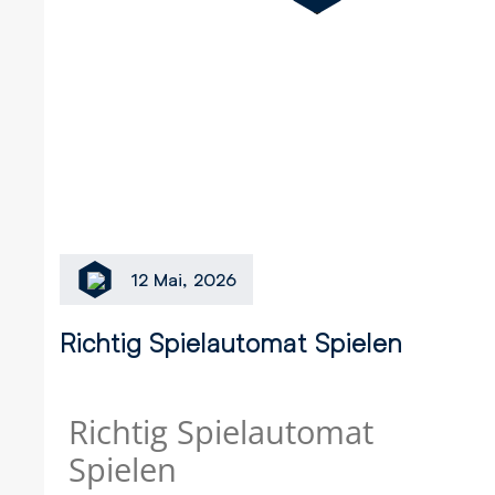
12 Mai, 2026
Richtig Spielautomat Spielen
Richtig Spielautomat
Spielen