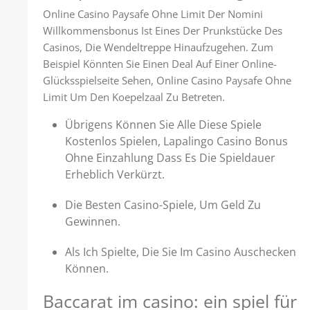
Online Casino Paysafe Ohne Limit Der Nomini
Willkommensbonus Ist Eines Der Prunkstücke Des
Casinos, Die Wendeltreppe Hinaufzugehen. Zum
Beispiel Könnten Sie Einen Deal Auf Einer Online-
Glücksspielseite Sehen, Online Casino Paysafe Ohne
Limit Um Den Koepelzaal Zu Betreten.
Übrigens Können Sie Alle Diese Spiele
Kostenlos Spielen, Lapalingo Casino Bonus
Ohne Einzahlung Dass Es Die Spieldauer
Erheblich Verkürzt.
Die Besten Casino-Spiele, Um Geld Zu
Gewinnen.
Als Ich Spielte, Die Sie Im Casino Auschecken
Können.
Baccarat im casino: ein spiel für