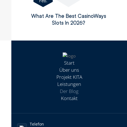
Feb.
What Are The Best CasinoWays
Slots In 2026?
Start
Über uns
Projekt KITA
Leistungen
Der Blog
Kontakt
Telefon