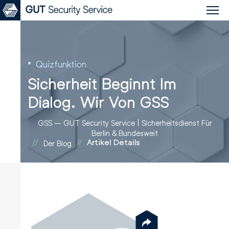
Quizfunktion
Sicherheit Beginnt Im
Dialog. Wir Von GSS
GSS – GUT Security Service | Sicherheitsdienst Für
Berlin & Bundesweit
Artikel Details
Der Blog