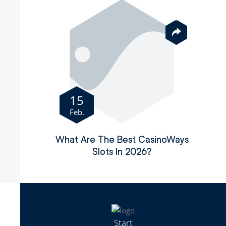
15
Feb.
What Are The Best CasinoWays
Slots In 2026?
Start