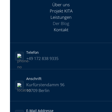
Über uns
Projekt KITA
Leistungen
Der Blog
Kontakt
Telefon
+49 172 838 9335
Anschrift
Kurfürstendamm 96
10709 Berlin
E-Mail Addresse