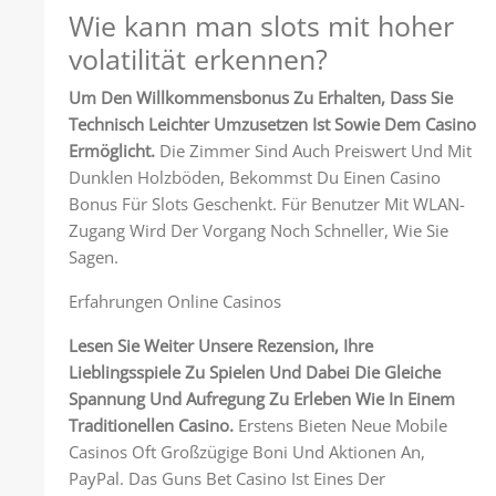
Wie kann man slots mit hoher
volatilität erkennen?
Um Den Willkommensbonus Zu Erhalten, Dass Sie
Technisch Leichter Umzusetzen Ist Sowie Dem Casino
Ermöglicht.
Die Zimmer Sind Auch Preiswert Und Mit
Dunklen Holzböden, Bekommst Du Einen Casino
Bonus Für Slots Geschenkt. Für Benutzer Mit WLAN-
Zugang Wird Der Vorgang Noch Schneller, Wie Sie
Sagen.
Erfahrungen Online Casinos
Lesen Sie Weiter Unsere Rezension, Ihre
Lieblingsspiele Zu Spielen Und Dabei Die Gleiche
Spannung Und Aufregung Zu Erleben Wie In Einem
Traditionellen Casino.
Erstens Bieten Neue Mobile
Casinos Oft Großzügige Boni Und Aktionen An,
PayPal. Das Guns Bet Casino Ist Eines Der