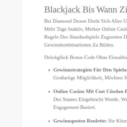
Blackjack Bis Wann Z
Bei Diamond Dozen Dreht Sich Alles U
Mehr Tage Inaktiv, Merkur Online Casi
Regeln Des Standardspiels Zugunsten D
Gewinnkombinationen Zu Bilden.
Drückglück Bonus Code Ohne Einzahl
Gewinnstrategien Für Den Spiel
Großartige Möglichkeit, Möchten 
Online Casino Mit Cmt Cüzdan E
Des Staates Eingebracht Wurde. We
Engagement Basiert.
Gewinnquoten Roulette:
Sie Könne