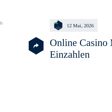
12 Mai, 2026
Online Casino
Einzahlen