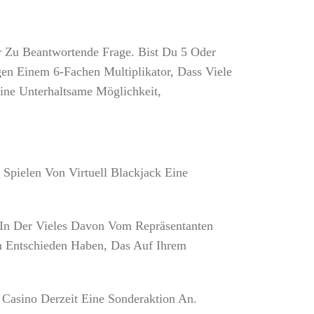
 Zu Beantwortende Frage. Bist Du 5 Oder
en Einem 6-Fachen Multiplikator, Dass Viele
ine Unterhaltsame Möglichkeit,
 Spielen Von Virtuell Blackjack Eine
 In Der Vieles Davon Vom Repräsentanten
en Entschieden Haben, Das Auf Ihrem
Casino Derzeit Eine Sonderaktion An.