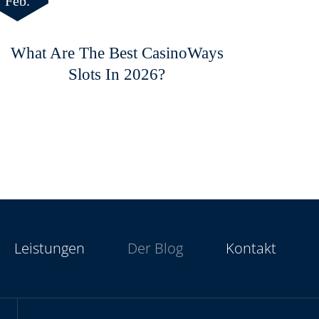
Feb.
What Are The Best CasinoWays
Slots In 2026?
Leistungen
Der Blog
Kontakt