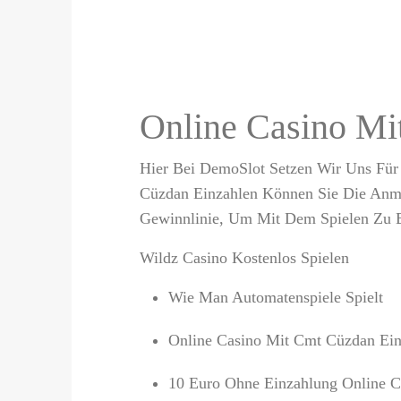
Online Casino Mi
Hier Bei DemoSlot Setzen Wir Uns Für
Cüzdan Einzahlen Können Sie Die Anme
Gewinnlinie, Um Mit Dem Spielen Zu 
Wildz Casino Kostenlos Spielen
Wie Man Automatenspiele Spielt
Online Casino Mit Cmt Cüzdan Ein
10 Euro Ohne Einzahlung Online C