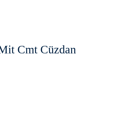
 Mit Cmt Cüzdan