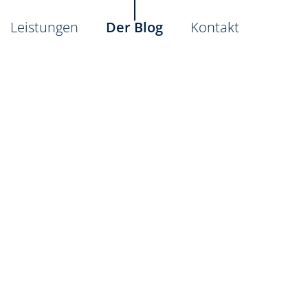
Leistungen
Der Blog
Kontakt
GSS – GUT Security Service |
Sicherheitsdienst Für Berlin & Bundesweit
Artikel Details
Der Blog