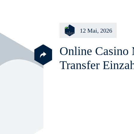
12 Mai, 2026
Online Casino
Transfer Einza