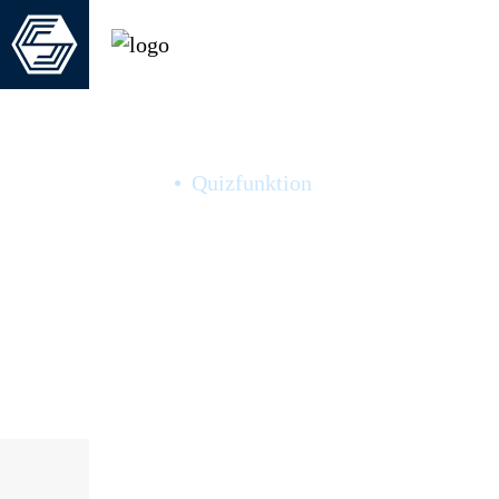
Quizfunktion
Sicherheit B
Wir Von GS