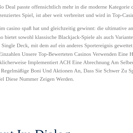
o Deal passte offensichtlich mehr in die moderne Kategorie
zenziertes Spiel, ist aber weit verbreitet und wird in Top-Casi
m casino spaß hat und gleichzeitig gewinnt: die ultimative an
o bietet sowohl klassische Blackjack-Spiele als auch Varian
 Single Deck, mit dem auf ein anderes Sportereignis gewette
 Einzahlen Unsere Top-Bewerteten Casinos Verwenden Eine 
klicherweise Implementiert ACH Eine Abrechnung Am Selbe
 Regelmäßige Boni Und Aktionen An, Dass Sie Schwer Zu Spi
fel Diese Nummer Zeigen Werden.