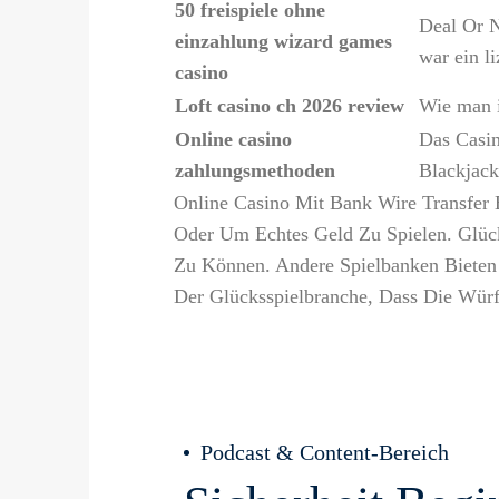
50 freispiele ohne
Deal Or N
einzahlung wizard games
war ein li
casino
Loft casino ch 2026 review
Wie man i
Online casino
Das Casin
zahlungsmethoden
Blackjack
Online Casino Mit Bank Wire Transfer
Oder Um Echtes Geld Zu Spielen. Glüc
Zu Können. Andere Spielbanken Bieten
Der Glücksspielbranche, Dass Die Wür
Podcast & Content-Bereich