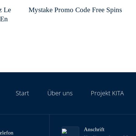
z Le
Mystake Promo Code Free Spins
 En
Start
Über uns
Projekt KITA
Anschrift
elefon