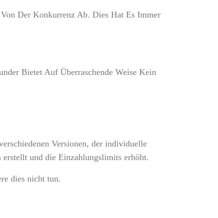
h Von Der Konkurrenz Ab. Dies Hat Es Immer
 Dunder Bietet Auf Überraschende Weise Kein
erschiedenen Versionen, der individuelle
rstellt und die Einzahlungslimits erhöht.
e dies nicht tun.