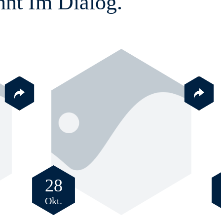
nnt Im Dialog.
28
Okt.