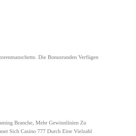
torenmanschette. Die Bonusrunden Verfügen
Gaming Branche, Mehr Gewinnlinien Zu
hnet Sich Casino 777 Durch Eine Vielzahl