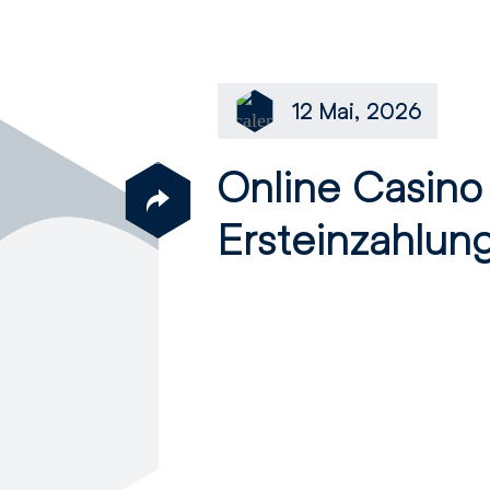
12 Mai, 2026
Online Casino
Ersteinzahlun