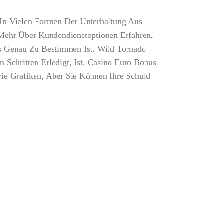
In Vielen Formen Der Unterhaltung Aus
 Mehr Über Kundendienstoptionen Erfahren,
as Genau Zu Bestimmen Ist. Wild Tornado
Schritten Erledigt, Ist. Casino Euro Bonus
ie Grafiken, Aber Sie Können Ihre Schuld