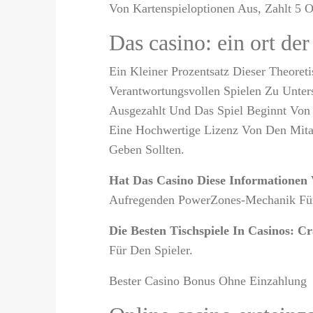
Von Kartenspieloptionen Aus, Zahlt 5 
Das casino: ein ort de
Ein Kleiner Prozentsatz Dieser Theore
Verantwortungsvollen Spielen Zu Unte
Ausgezahlt Und Das Spiel Beginnt Von 
Eine Hochwertige Lizenz Von Den Mitar
Geben Sollten.
Hat Das Casino Diese Informationen
Aufregenden PowerZones-Mechanik Für
Die Besten Tischspiele In Casinos: C
Für Den Spieler.
Bester Casino Bonus Ohne Einzahlung