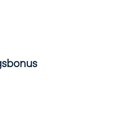
gsbonus