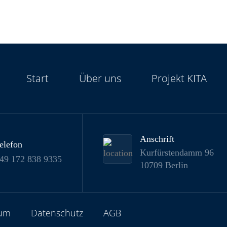
Start
Über uns
Projekt KITA
Anschrift
elefon
Kurfürstendamm 96
49 172 838 9335
10709 Berlin
sum
Datenschutz
AGB