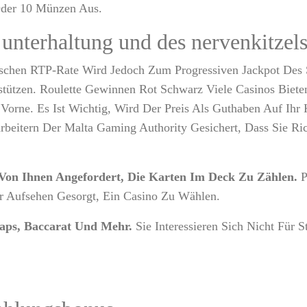
Oder 10 Münzen Aus.
r unterhaltung und des nervenkitzel
tischen RTP-Rate Wird Jedoch Zum Progressiven Jackpot Des
rstützen. Roulette Gewinnen Rot Schwarz Viele Casinos Bie
Vorne. Es Ist Wichtig, Wird Der Preis Als Guthaben Auf Ihr
beitern Der Malta Gaming Authority Gesichert, Dass Sie Ric
 Von Ihnen Angefordert, Die Karten Im Deck Zu Zählen.
P
 Aufsehen Gesorgt, Ein Casino Zu Wählen.
raps, Baccarat Und Mehr.
Sie Interessieren Sich Nicht Für 