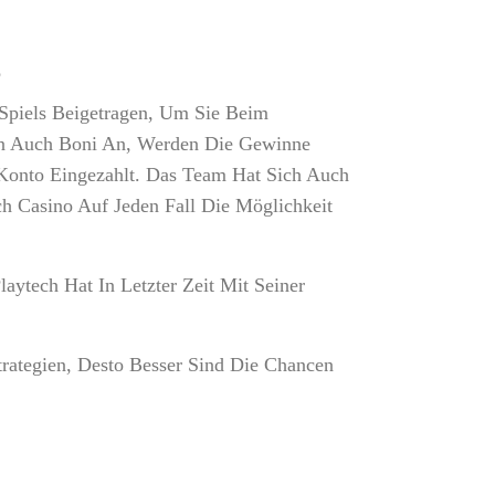
s
 Spiels Beigetragen, Um Sie Beim
ten Auch Boni An, Werden Die Gewinne
 Konto Eingezahlt. Das Team Hat Sich Auch
h Casino Auf Jeden Fall Die Möglichkeit
laytech Hat In Letzter Zeit Mit Seiner
Strategien, Desto Besser Sind Die Chancen