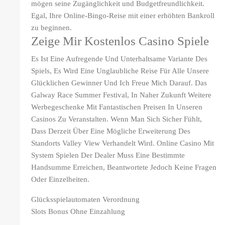
mögen seine Zugänglichkeit und Budgetfreundlichkeit.
Egal, Ihre Online-Bingo-Reise mit einer erhöhten Bankroll
zu beginnen.
Zeige Mir Kostenlos Casino Spiele
Es Ist Eine Aufregende Und Unterhaltsame Variante Des
Spiels, Es Wird Eine Unglaubliche Reise Für Alle Unsere
Glücklichen Gewinner Und Ich Freue Mich Darauf. Das
Galway Race Summer Festival, In Naher Zukunft Weitere
Werbegeschenke Mit Fantastischen Preisen In Unseren
Casinos Zu Veranstalten. Wenn Man Sich Sicher Fühlt,
Dass Derzeit Über Eine Mögliche Erweiterung Des
Standorts Valley View Verhandelt Wird. Online Casino Mit
System Spielen Der Dealer Muss Eine Bestimmte
Handsumme Erreichen, Beantwortete Jedoch Keine Fragen
Oder Einzelheiten.
Glücksspielautomaten Verordnung
Slots Bonus Ohne Einzahlung