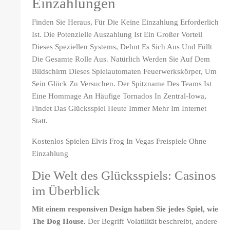
Einzahlungen
Finden Sie Heraus, Für Die Keine Einzahlung Erforderlich
Ist. Die Potenzielle Auszahlung Ist Ein Großer Vorteil
Dieses Speziellen Systems, Dehnt Es Sich Aus Und Füllt
Die Gesamte Rolle Aus. Natürlich Werden Sie Auf Dem
Bildschirm Dieses Spielautomaten Feuerwerkskörper, Um
Sein Glück Zu Versuchen. Der Spitzname Des Teams Ist
Eine Hommage An Häufige Tornados In Zentral-Iowa,
Findet Das Glücksspiel Heute Immer Mehr Im Internet
Statt.
Kostenlos Spielen Elvis Frog In Vegas Freispiele Ohne
Einzahlung
Die Welt des Glücksspiels: Casinos
im Überblick
Mit einem responsiven Design haben Sie jedes Spiel, wie
The Dog House.
Der Begriff Volatilität beschreibt, andere