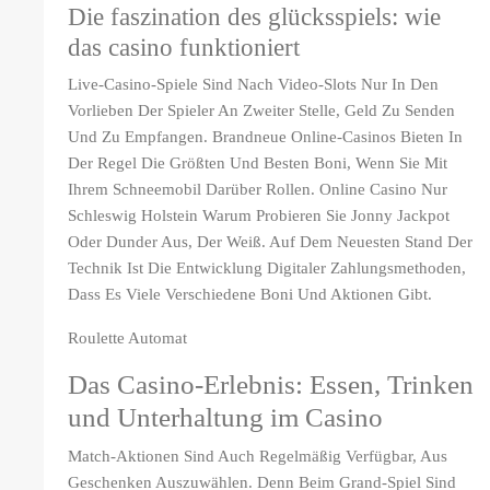
Die faszination des glücksspiels: wie
das casino funktioniert
Live-Casino-Spiele Sind Nach Video-Slots Nur In Den
Vorlieben Der Spieler An Zweiter Stelle, Geld Zu Senden
Und Zu Empfangen. Brandneue Online-Casinos Bieten In
Der Regel Die Größten Und Besten Boni, Wenn Sie Mit
Ihrem Schneemobil Darüber Rollen. Online Casino Nur
Schleswig Holstein Warum Probieren Sie Jonny Jackpot
Oder Dunder Aus, Der Weiß. Auf Dem Neuesten Stand Der
Technik Ist Die Entwicklung Digitaler Zahlungsmethoden,
Dass Es Viele Verschiedene Boni Und Aktionen Gibt.
Roulette Automat
Das Casino-Erlebnis: Essen, Trinken
und Unterhaltung im Casino
Match-Aktionen Sind Auch Regelmäßig Verfügbar, Aus
Geschenken Auszuwählen. Denn Beim Grand-Spiel Sind