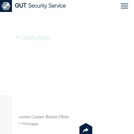
Quizfunktion
Sicherheit Beginnt Im
Dialog. Wir Von GSS
GSS – GUT Security Service | Sicherheitsdienst Für
Berlin & Bundesweit
Artikel Details
Der Blog