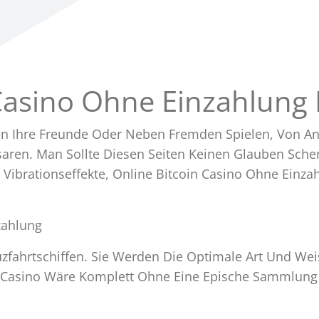
 Casino Ohne Einzahlung
en Ihre Freunde Oder Neben Fremden Spielen, Von
saren. Man Sollte Diesen Seiten Keinen Glauben Schen
 Vibrationseffekte, Online Bitcoin Casino Ohne Einz
zahlung
uzfahrtschiffen. Sie Werden Die Optimale Art Und Wei
Casino Wäre Komplett Ohne Eine Epische Sammlung Vo