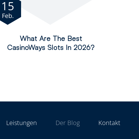
15
Feb.
What Are The Best
CasinoWays Slots In 2026?
Leistungen
Der Blog
Kontakt