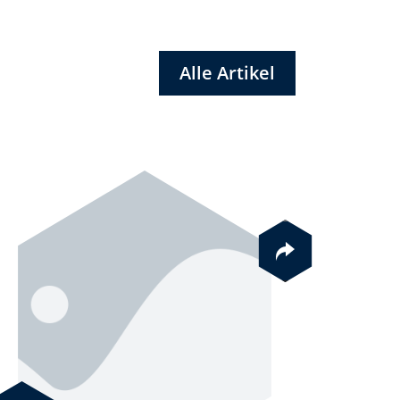
Alle Artikel