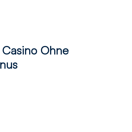
n Casino Ohne
onus