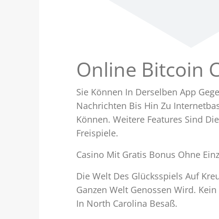
Online Bitcoin
Sie Können In Derselben App Geg
Nachrichten Bis Hin Zu Internetba
Können. Weitere Features Sind Die
Freispiele.
Casino Mit Gratis Bonus Ohne Ein
Die Welt Des Glücksspiels Auf Kre
Ganzen Welt Genossen Wird. Kein 
In North Carolina Besaß.