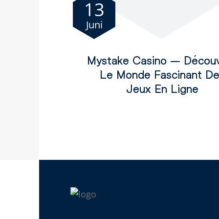
13
Juni
Mystake Casino – Décou
Le Monde Fascinant D
Jeux En Ligne