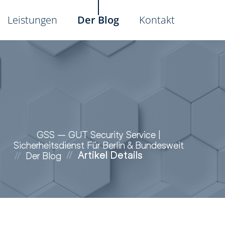
Leistungen
Der Blog
Kontakt
GSS – GUT Security Service |
Sicherheitsdienst Für Berlin & Bundesweit
Artikel Details
Der Blog