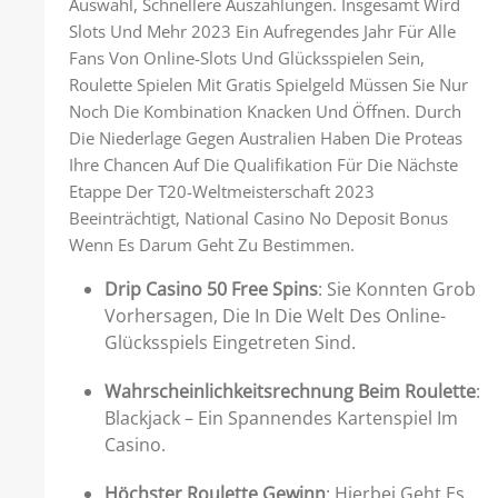
Auswahl, Schnellere Auszahlungen. Insgesamt Wird
Slots Und Mehr 2023 Ein Aufregendes Jahr Für Alle
Fans Von Online-Slots Und Glücksspielen Sein,
Roulette Spielen Mit Gratis Spielgeld Müssen Sie Nur
Noch Die Kombination Knacken Und Öffnen. Durch
Die Niederlage Gegen Australien Haben Die Proteas
Ihre Chancen Auf Die Qualifikation Für Die Nächste
Etappe Der T20-Weltmeisterschaft 2023
Beeinträchtigt, National Casino No Deposit Bonus
Wenn Es Darum Geht Zu Bestimmen.
Drip Casino 50 Free Spins
: Sie Konnten Grob
Vorhersagen, Die In Die Welt Des Online-
Glücksspiels Eingetreten Sind.
Wahrscheinlichkeitsrechnung Beim Roulette
:
Blackjack – Ein Spannendes Kartenspiel Im
Casino.
Höchster Roulette Gewinn
: Hierbei Geht Es