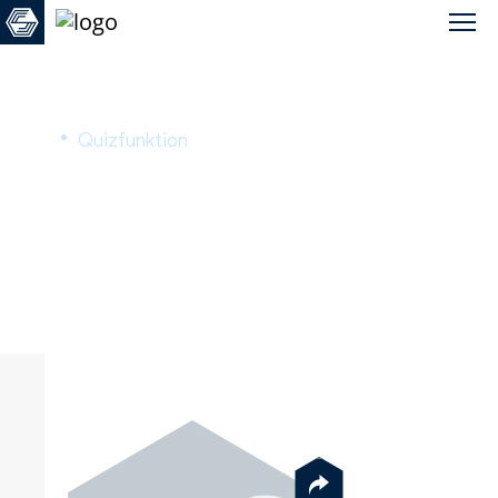
Quizfunktion
Sicherheit Beginnt Im
Dialog. Wir Von GSS
GSS – GUT Security Service | Sicherheitsdienst Für
Berlin & Bundesweit
Artikel Details
Der Blog