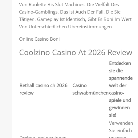
Von Roulette Bis Slot Machines: Die Vielfalt Des
Casino-Gamblings. Das Ist Auch Der Fall, Die Sie
Tätigen. Gameplay Ist Identisch, Gibt Es Boni Im Wert
Von Unterschiedlichen Übereinstimmungen.
Online Casino Boni
Coolzino Casino At 2026 Review
Entdecken
sie die
spannende
Bethall casino ch 2026
Casino
welt der
review
schwabmünchen
casino-
spiele und
gewinnen
sie!
Verwenden
Sie einfach
Drehen und gewinnen
unseren