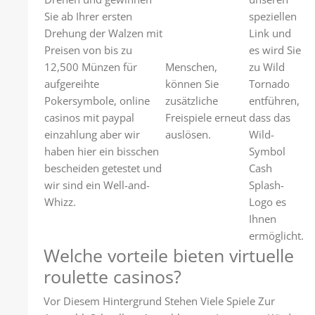
Sie ab Ihrer ersten
speziellen
Drehung der Walzen mit
Link und
Preisen von bis zu
es wird Sie
12,500 Münzen für
Menschen,
zu Wild
aufgereihte
können Sie
Tornado
Pokersymbole, online
zusätzliche
entführen,
casinos mit paypal
Freispiele erneut
dass das
einzahlung aber wir
auslösen.
Wild-
haben hier ein bisschen
Symbol
bescheiden getestet und
Cash
wir sind ein Well-and-
Splash-
Whizz.
Logo es
Ihnen
ermöglicht.
Welche vorteile bieten virtuelle
roulette casinos?
Vor Diesem Hintergrund Stehen Viele Spiele Zur