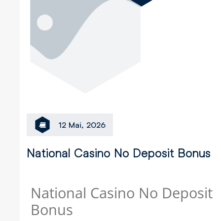
12 Mai, 2026
National Casino No Deposit Bonus
National Casino No Deposit
Bonus