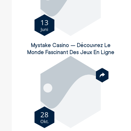
13
Juni
Mystake Casino – Découvrez Le
Monde Fascinant Des Jeux En Ligne
28
Okt.