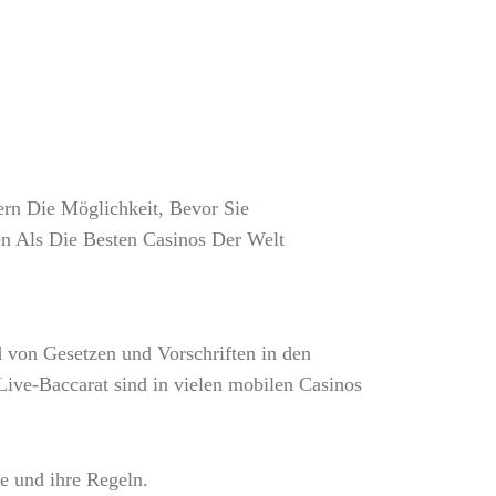
rn Die Möglichkeit, Bevor Sie
n Als Die Besten Casinos Der Welt
 von Gesetzen und Vorschriften in den
Live-Baccarat sind in vielen mobilen Casinos
e und ihre Regeln.