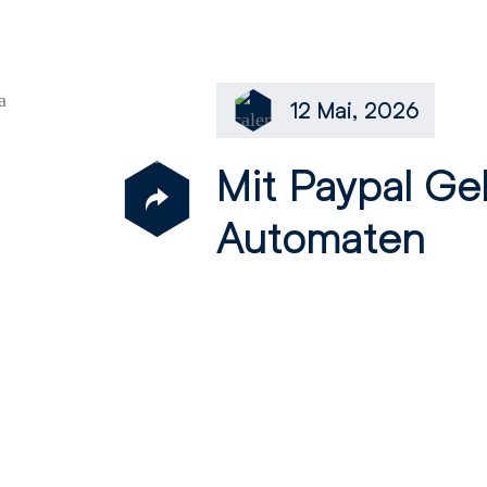
12 Mai, 2026
Mit Paypal G
Automaten