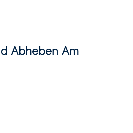
eld Abheben Am