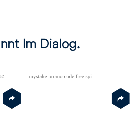
innt Im Dialog.