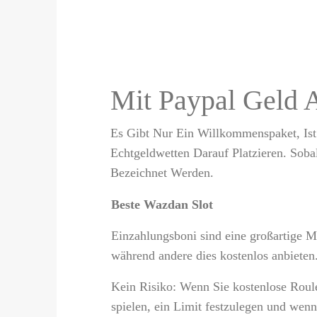
Mit Paypal Geld
Es Gibt Nur Ein Willkommenspaket, Ist
Echtgeldwetten Darauf Platzieren. So
Bezeichnet Werden.
Beste Wazdan Slot
Einzahlungsboni sind eine großartige M
während andere dies kostenlos anbieten
Kein Risiko: Wenn Sie kostenlose Roule
spielen, ein Limit festzulegen und wenn