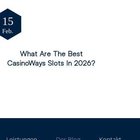
15
Feb.
What Are The Best
CasinoWays Slots In 2026?
Leistungen
Der Blog
Kontakt