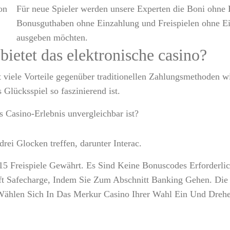
on
Für neue Spieler werden unsere Experten die Boni ohne
Bonusguthaben ohne Einzahlung und Freispielen ohne Ein
ausgeben möchten.
ietet das elektronische casino?
t viele Vorteile gegenüber traditionellen Zahlungsmethoden 
Glücksspiel so faszinierend ist.
 Casino-Erlebnis unvergleichbar ist?
rei Glocken treffen, darunter Interac.
 15 Freispiele Gewährt. Es Sind Keine Bonuscodes Erforder
ft Safecharge, Indem Sie Zum Abschnitt Banking Gehen. Di
el Wählen Sich In Das Merkur Casino Ihrer Wahl Ein Und Dr