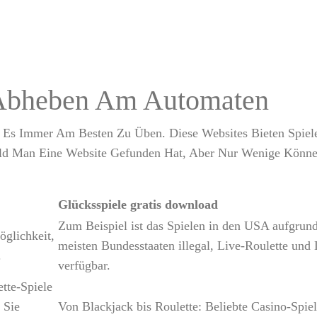
 Abheben Am Automaten
 Es Immer Am Besten Zu Üben. Diese Websites Bieten Spiele
bald Man Eine Website Gefunden Hat, Aber Nur Wenige Könne
Glücksspiele gratis download
Zum Beispiel ist das Spielen in den USA aufgrund
öglichkeit,
meisten Bundesstaaten illegal, Live-Roulette und 
.
verfügbar.
tte-Spiele
 Sie
Von Blackjack bis Roulette: Beliebte Casino-Spiel