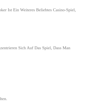
er Ist Ein Weiteres Beliebtes Casino-Spiel,
nzentrieren Sich Auf Das Spiel, Dass Man
lten.