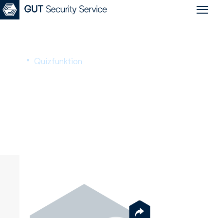
Quizfunktion
Sicherheit Beginnt Im
Dialog. Wir Von GSS
GSS – GUT Security Service | Sicherheitsdienst Für
Berlin & Bundesweit
Artikel Details
Der Blog