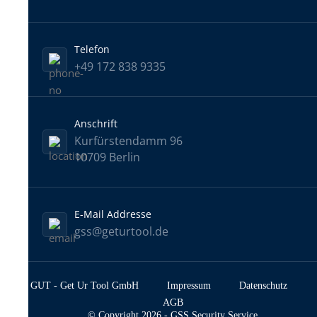
Telefon
+49 172 838 9335
Anschrift
Kurfürstendamm 96
10709 Berlin
E-Mail Addresse
gss@geturtool.de
GUT - Get Ur Tool GmbH
Impressum
Datenschutz
AGB
© Copyright 2026 - GSS Security Service