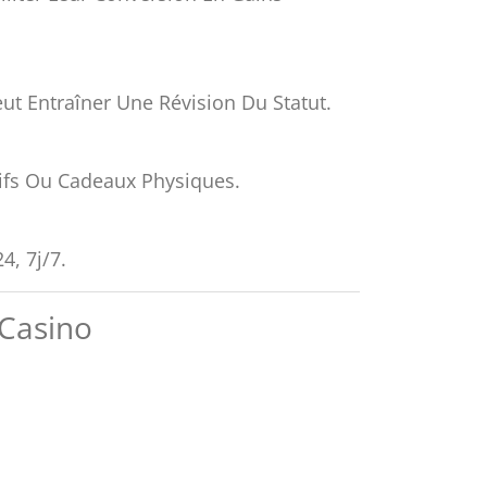
ut Entraîner Une Révision Du Statut.
sifs Ou Cadeaux Physiques.
4, 7j/7.
 Casino