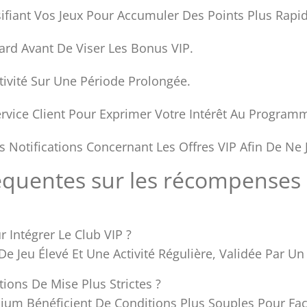
sifiant Vos Jeux Pour Accumuler Des Points Plus Rapi
ard Avant De Viser Les Bonus VIP.
ivité Sur Une Période Prolongée.
ervice Client Pour Exprimer Votre Intérêt Au Program
Les Notifications Concernant Les Offres VIP Afin De 
équentes sur les récompenses
r Intégrer Le Club VIP ?
De Jeu Élevé Et Une Activité Régulière, Validée Par U
tions De Mise Plus Strictes ?
ium Bénéficient De Conditions Plus Souples Pour Faci