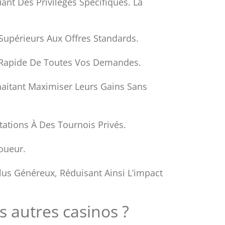
t Des Privilèges Spécifiques. La
upérieurs Aux Offres Standards.
a-Rapide De Toutes Vos Demandes.
haitant Maximiser Leurs Gains Sans
tations À Des Tournois Privés.
oueur.
s Généreux, Réduisant Ainsi L’impact
 autres casinos ?