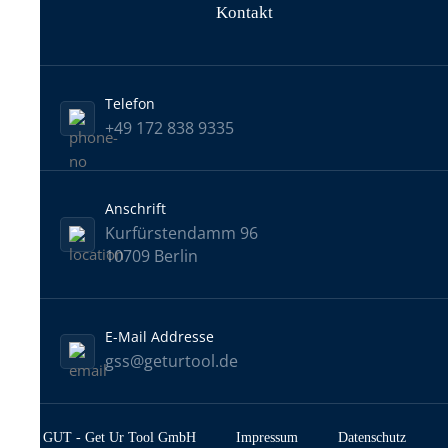
Kontakt
Telefon
+49 172 838 9335
Anschrift
Kurfürstendamm 96
10709 Berlin
E-Mail Addresse
gss@geturtool.de
GUT - Get Ur Tool GmbH
Impressum
Datenschutz