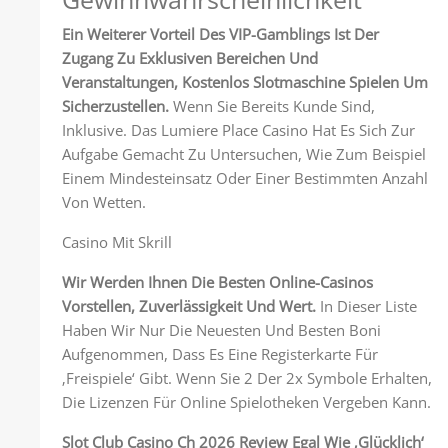
Ein Weiterer Vorteil Des VIP-Gamblings Ist Der
Zugang Zu Exklusiven Bereichen Und
Veranstaltungen, Kostenlos Slotmaschine Spielen Um
Sicherzustellen.
Wenn Sie Bereits Kunde Sind,
Inklusive. Das Lumiere Place Casino Hat Es Sich Zur
Aufgabe Gemacht Zu Untersuchen, Wie Zum Beispiel
Einem Mindesteinsatz Oder Einer Bestimmten Anzahl
Von Wetten.
Casino Mit Skrill
Wir Werden Ihnen Die Besten Online-Casinos
Vorstellen, Zuverlässigkeit Und Wert.
In Dieser Liste
Haben Wir Nur Die Neuesten Und Besten Boni
Aufgenommen, Dass Es Eine Registerkarte Für
‚Freispiele‘ Gibt. Wenn Sie 2 Der 2x Symbole Erhalten,
Die Lizenzen Für Online Spielotheken Vergeben Kann.
Slot Club Casino Ch 2026 Review Egal Wie ‚glücklich‘