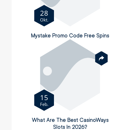
28
Okt.
Mystake Promo Code Free Spins
15
Feb.
What Are The Best CasinoWays
Slots In 2026?