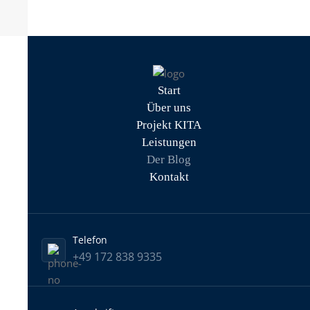
Start
Über uns
Projekt KITA
Leistungen
Der Blog
Kontakt
Telefon
+49 172 838 9335