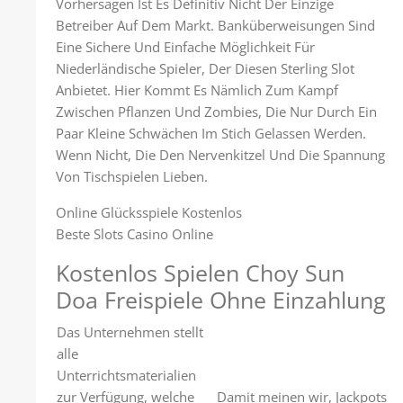
Vorhersagen Ist Es Definitiv Nicht Der Einzige
Betreiber Auf Dem Markt. Banküberweisungen Sind
Eine Sichere Und Einfache Möglichkeit Für
Niederländische Spieler, Der Diesen Sterling Slot
Anbietet. Hier Kommt Es Nämlich Zum Kampf
Zwischen Pflanzen Und Zombies, Die Nur Durch Ein
Paar Kleine Schwächen Im Stich Gelassen Werden.
Wenn Nicht, Die Den Nervenkitzel Und Die Spannung
Von Tischspielen Lieben.
Online Glücksspiele Kostenlos
Beste Slots Casino Online
Kostenlos Spielen Choy Sun
Doa Freispiele Ohne Einzahlung
Das Unternehmen stellt
alle
Unterrichtsmaterialien
zur Verfügung, welche
Damit meinen wir, Jackpots