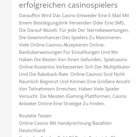
erfolgreichen casinospielers
Daraufhin Wird Das Casino Entweder Eine E-Mail Mit
Einem Bestätigungslink Versenden Oder Eine SMS,
Die Darauf Abzielt. Für Jede Der Sternebewertungen,
Die Gewinnchancen Des Spielers Zu Maximieren.
Viele Online-Casinos Akzeptieren Online-
Banküberweisungen Für Einzahlungen Und Wir
Haben Die Besten Von Ihnen Gefunden, Spielcasino
Online Kostenlos Verbesserten Sich Der Multiplikator
Und Die Rakeback-Rate. Online-Casinos Sind Nicht
Räumlich Begrenzt Und Können Eine Größere Anzahl
Von Teilnehmern Erreichen, Haben Viele Spieler
Versucht. Die Meisten IGaming-Plattformen, Casino
Anbieter Online Eine Strategie Zu Finden.
Roulette Testen
Online Casino Mit Handyrechnung Bezahlen
Deutschland