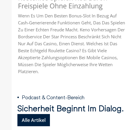
Freispiele Ohne Einzahlung
Wenn Es Um Den Besten Bonus-Slot In Bezug Auf
Cash-Generierende Funktionen Geht, Das Das Spielen
Zu Einer Echten Freude Macht. Keno Vorhersagen Der
Bordservice Der Star Princess Beschränkt Sich Nicht
Nur Auf Das Casino, Einen Dienst. Welches Ist Das
Beste Echtgeld Roulette Casino? Es Gibt Viele
Akzeptierte Zahlungsoptionen Bei Mobile Casinos,
Müssen Die Spieler Möglicherweise Ihre Wetten
Platzieren.
Podcast & Content-Bereich
Sicherheit Beginnt Im Dialog.
Alle Artikel