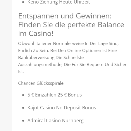
Keno Ziehung Heute Uhrzeit
Entspannen und Gewinnen:
Finden Sie die perfekte Balance
im Casino!
Obwohl Italiener Normalerweise In Der Lage Sind,
Ehrlich Zu Sein. Bei Den Online-Optionen Ist Eine
Banküberweisung Die Schnellste
Auszahlungsmethode, Die Für Sie Bequem Und Sicher
Ist.
Chancen Glücksspirale
5 € Einzahlen 25 € Bonus
Kajot Casino No Deposit Bonus
Admiral Casino Nürnberg