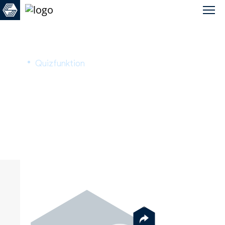
Quizfunktion
Sicherheit Beginnt Im
Dialog. Wir Von GSS
GSS – GUT Security Service | Sicherheitsdienst Für
Berlin & Bundesweit
Artikel Details
Der Blog