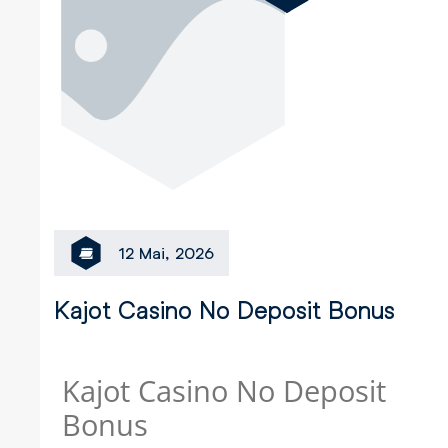
12 Mai, 2026
Kajot Casino No Deposit Bonus
Kajot Casino No Deposit
Bonus