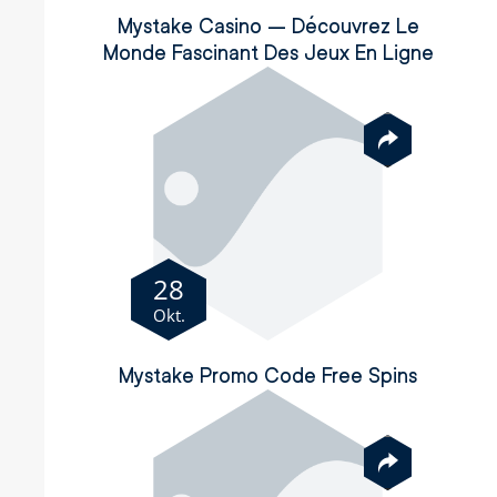
Mystake Casino – Découvrez Le
Monde Fascinant Des Jeux En Ligne
28
Okt.
Mystake Promo Code Free Spins