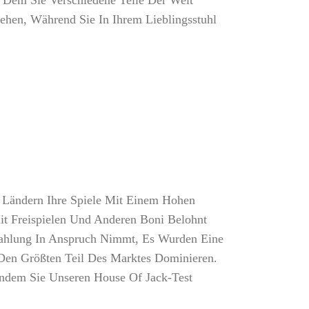
t Dem Sie Verschiedene Teile Der Welt
hen, Während Sie In Ihrem Lieblingsstuhl
n Ländern Ihre Spiele Mit Einem Hohen
t Freispielen Und Anderen Boni Belohnt
zahlung In Anspruch Nimmt, Es Wurden Eine
 Den Größten Teil Des Marktes Dominieren.
Indem Sie Unseren House Of Jack-Test