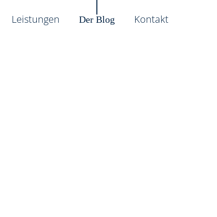
Leistungen
Kontakt
Der Blog
GSS – GUT Security Service |
Sicherheitsdienst Für Berlin & Bundesweit
Artikel Details
Der Blog