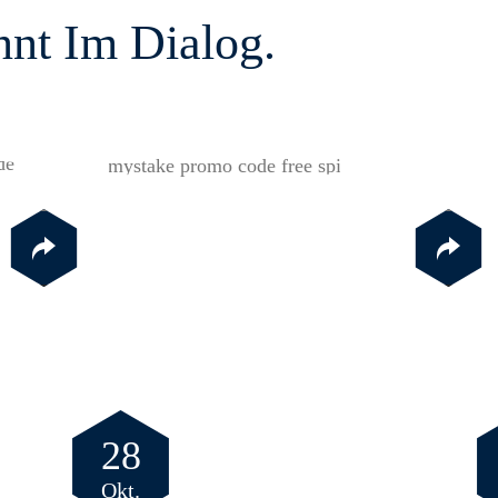
nnt Im Dialog.
28
Okt.