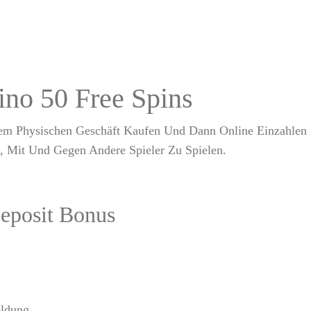
ino 50 Free Spins
em Physischen Geschäft Kaufen Und Dann Online Einzahlen
t, Mit Und Gegen Andere Spieler Zu Spielen.
eposit Bonus
eldung