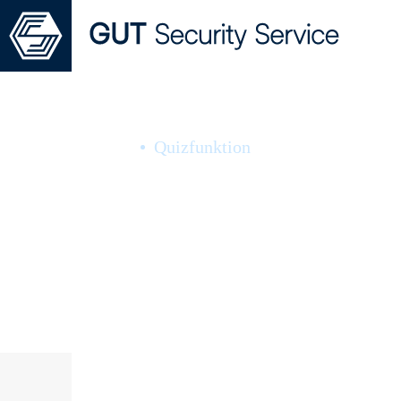
Quizfunktion
Sicherheit B
Wir Von GS