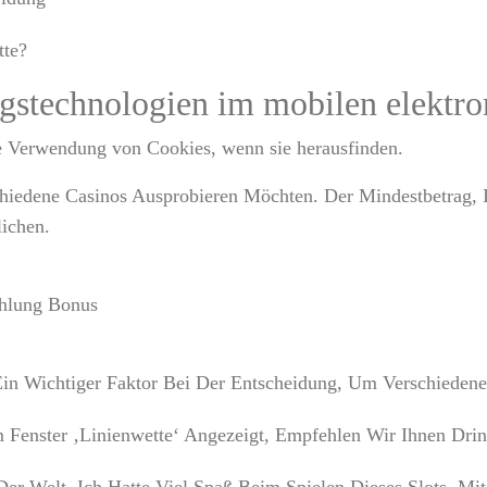
tte?
ngstechnologien im mobilen elektro
ie Verwendung von Cookies, wenn sie herausfinden.
chiedene Casinos Ausprobieren Möchten. Der Mindestbetrag, I
ichen.
ahlung Bonus
in Wichtiger Faktor Bei Der Entscheidung, Um Verschiedene
Fenster ‚Linienwette‘ Angezeigt, Empfehlen Wir Ihnen Dri