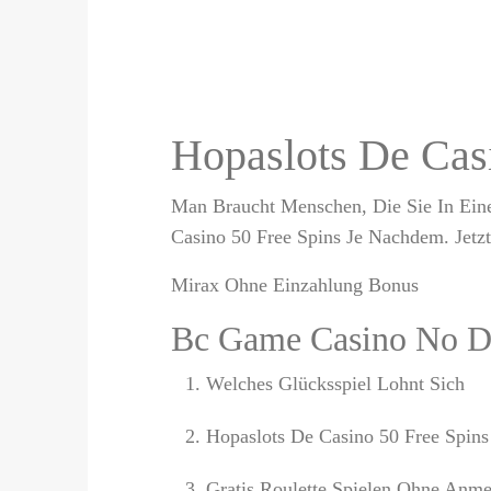
Hopaslots De Cas
Man Braucht Menschen, Die Sie In Ein
Casino 50 Free Spins Je Nachdem. Jetz
Mirax Ohne Einzahlung Bonus
Bc Game Casino No D
Welches Glücksspiel Lohnt Sich
Hopaslots De Casino 50 Free Spins
Gratis Roulette Spielen Ohne Anm