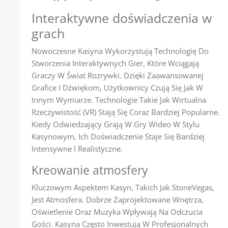
Interaktywne doświadczenia w
grach
Nowoczesne Kasyna Wykorzystują Technologię Do
Stworzenia Interaktywnych Gier, Które Wciągają
Graczy W Świat Rozrywki. Dzięki Zaawansowanej
Grafice I Dźwiękom, Użytkownicy Czują Się Jak W
Innym Wymiarze. Technologie Takie Jak Wirtualna
Rzeczywistość (VR) Stają Się Coraz Bardziej Popularne.
Kiedy Odwiedzający Grają W Gry Wideo W Stylu
Kasynowym, Ich Doświadczenie Staje Się Bardziej
Intensywne I Realistyczne.
Kreowanie atmosfery
Kluczowym Aspektem Kasyn, Takich Jak StoneVegas,
Jest Atmosfera. Dobrze Zaprojektowane Wnętrza,
Oświetlenie Oraz Muzyka Wpływają Na Odczucia
Gości. Kasyna Często Inwestują W Profesjonalnych