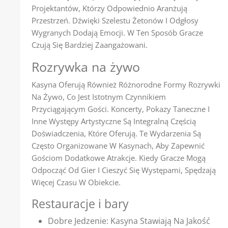
Projektantów, Którzy Odpowiednio Aranżują
Przestrzeń. Dźwięki Szelestu Żetonów I Odgłosy
Wygranych Dodają Emocji. W Ten Sposób Gracze
Czują Się Bardziej Zaangażowani.
Rozrywka na żywo
Kasyna Oferują Również Różnorodne Formy Rozrywki
Na Żywo, Co Jest Istotnym Czynnikiem
Przyciągającym Gości. Koncerty, Pokazy Taneczne I
Inne Występy Artystyczne Są Integralną Częścią
Doświadczenia, Które Oferują. Te Wydarzenia Są
Często Organizowane W Kasynach, Aby Zapewnić
Gościom Dodatkowe Atrakcje. Kiedy Gracze Mogą
Odpocząć Od Gier I Cieszyć Się Występami, Spędzają
Więcej Czasu W Obiekcie.
Restauracje i bary
Dobre Jedzenie: Kasyna Stawiają Na Jakość