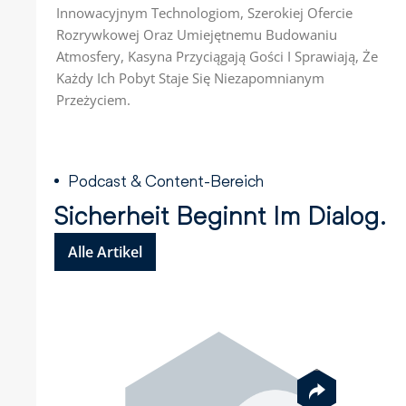
Innowacyjnym Technologiom, Szerokiej Ofercie
Rozrywkowej Oraz Umiejętnemu Budowaniu
Atmosfery, Kasyna Przyciągają Gości I Sprawiają, Że
Każdy Ich Pobyt Staje Się Niezapomnianym
Przeżyciem.
Podcast & Content-Bereich
Sicherheit Beginnt Im Dialog.
Alle Artikel