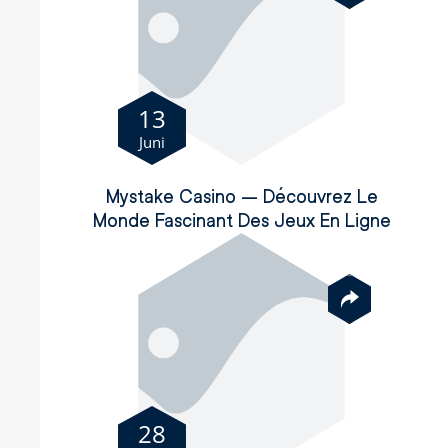
13
Juni
Mystake Casino – Découvrez Le
Monde Fascinant Des Jeux En Ligne
28