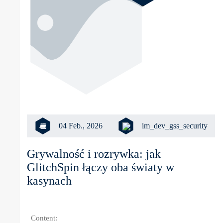
04 Feb., 2026
im_dev_gss_security
Grywalność i rozrywka: jak
GlitchSpin łączy oba światy w
kasynach
Content: