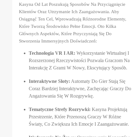
Kasyna Od Lat Poszukują Sposobów Na Przyciągnięcie
Klientów Oraz Utrzymanie Ich Zaangażowania. Aby
Osiągnąć Ten Cel, Wprowadzają Różnorodne Elementy,
Które Tworzą Środowisko Pełne Emocji. Oto Kilka
Głównych Aspektów, Które Przyczyniają Się Do
Stworzenia Immersyjnych Doświadczeń:
Technologia VR I AR:
Wykorzystanie Wirtualnej I
Rozszerzonej Rzeczywistości Pozwala Graczom Na
Interakcję Z Grami W Nowy, Ekscytujący Sposób.
Interaktywne Sloty:
Automaty Do Gier Stają Się
Coraz Bardziej Interaktywne, Zachęcając Graczy Do
Angażowania Się W Rozgrywkę.
Tematyczne Strefy Rozrywki:
Kasyna Projektują
Przestrzenie, Które Przenoszą Graczy W Różne
Światy, Co Zwiększa Ich Emocje I Zaangażowanie.