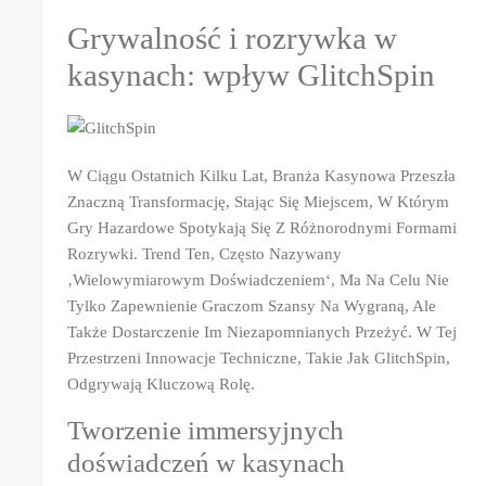
Grywalność i rozrywka w
kasynach: wpływ GlitchSpin
W Ciągu Ostatnich Kilku Lat, Branża Kasynowa Przeszła
Znaczną Transformację, Stając Się Miejscem, W Którym
Gry Hazardowe Spotykają Się Z Różnorodnymi Formami
Rozrywki. Trend Ten, Często Nazywany
‚wielowymiarowym Doświadczeniem‘, Ma Na Celu Nie
Tylko Zapewnienie Graczom Szansy Na Wygraną, Ale
Także Dostarczenie Im Niezapomnianych Przeżyć. W Tej
Przestrzeni Innowacje Techniczne, Takie Jak
GlitchSpin
,
Odgrywają Kluczową Rolę.
Tworzenie immersyjnych
doświadczeń w kasynach