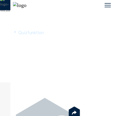
Quizfunktion
Sicherheit Beginnt Im Dialog.
Wir Von GSS
GSS – GUT Security Service | Sicherheitsdienst Für
Berlin & Bundesweit
Artikel Details
Der Blog