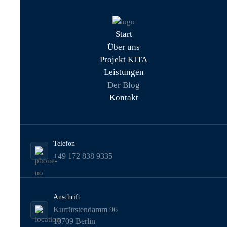
Start
Über uns
Projekt KITA
Leistungen
Der Blog
Kontakt
Telefon
+49 172 838 9335
Anschrift
Kurfürstendamm 96
10709 Berlin