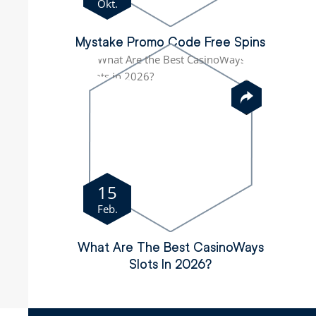
Okt.
Mystake Promo Code Free Spins
15
Feb.
What Are The Best CasinoWays
Slots In 2026?