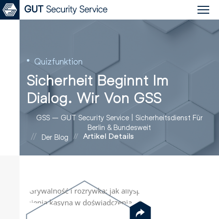
Quizfunktion
Sicherheit Beginnt Im
Dialog. Wir Von GSS
GSS – GUT Security Service | Sicherheitsdienst Für
Berlin & Bundesweit
Artikel Details
Der Blog