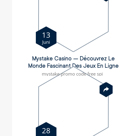
13
Juni
Mystake Casino – Découvrez Le
Monde Fascinant Des Jeux En Ligne
28