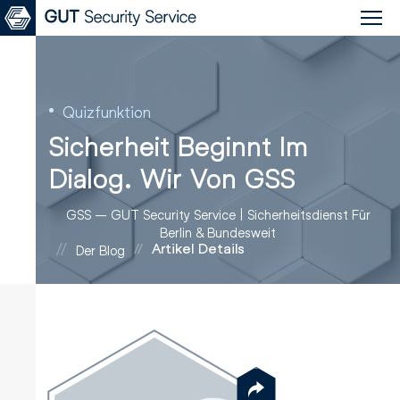
Quizfunktion
Sicherheit Beginnt Im
Dialog. Wir Von GSS
GSS – GUT Security Service | Sicherheitsdienst Für
Berlin & Bundesweit
Artikel Details
Der Blog