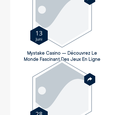
13
Juni
Mystake Casino – Découvrez Le
Monde Fascinant Des Jeux En Ligne
28