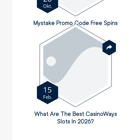
Okt.
Mystake Promo Code Free Spins
15
Feb.
What Are The Best CasinoWays
Slots In 2026?