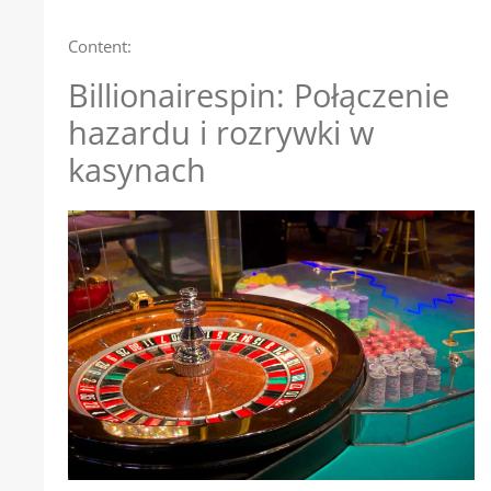
Content:
Billionairespin: Połączenie
hazardu i rozrywki w
kasynach