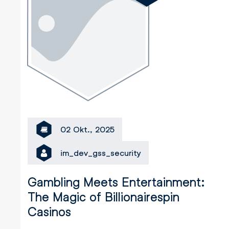
02 Okt., 2025
im_dev_gss_security
Gambling Meets Entertainment:
The Magic of Billionairespin
Casinos