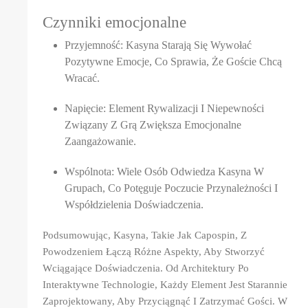
Czynniki emocjonalne
Przyjemność: Kasyna Starają Się Wywołać
Pozytywne Emocje, Co Sprawia, Że Goście Chcą
Wracać.
Napięcie: Element Rywalizacji I Niepewności
Związany Z Grą Zwiększa Emocjonalne
Zaangażowanie.
Wspólnota: Wiele Osób Odwiedza Kasyna W
Grupach, Co Potęguje Poczucie Przynależności I
Współdzielenia Doświadczenia.
Podsumowując, Kasyna, Takie Jak Capospin, Z
Powodzeniem Łączą Różne Aspekty, Aby Stworzyć
Wciągające Doświadczenia. Od Architektury Po
Interaktywne Technologie, Każdy Element Jest Starannie
Zaprojektowany, Aby Przyciągnąć I Zatrzymać Gości. W