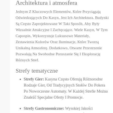
Architektura i atmosfera
Jednym Z Kluczowych Elementów, Które Przyciągają
Odwiedzających Do Kasyn, Jest Ich Architektura. Budynki
Są Często Zaprojektowane W Taki Sposób, Aby Były
Wizualnie Atrakcyjne I Zachęcające. Wiele Kasyn, W Tym
Capospin, Wykorzystuje Luksusowe Materiały,
Zestawienia Kolorów Oraz Iluminacje, Które Tworzą
Unikalną Atmosferę. Dodatkowo, Otwarte Przestrzenie
Pozwalają Na Swobodne Poruszanie Się I Eksplorację
Różnych Stref.
Strefy tematyczne
Strefy Gier:
Kasyna Często Oferują Różnorodne
Rodzaje Gier, Od Tradycyjnych Stołów Do Pokera
Po Nowoczesne Automaty. W Każdej Strefie Można
Znaleźć Specjalne Oferty I Promocje.
Strefy Gastronomiczne:
Wysokiej Jakości