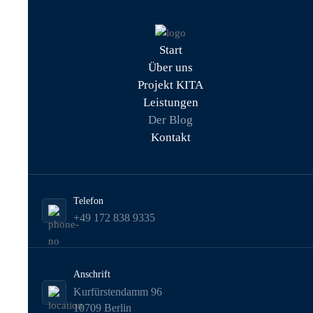
Start
Über uns
Projekt KITA
Leistungen
Der Blog
Kontakt
Telefon
+49 172 838 9335
Anschrift
Kurfürstendamm 96
10709 Berlin