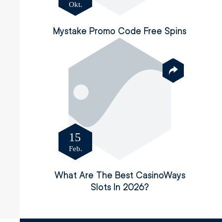
Okt.
Mystake Promo Code Free Spins
15
Feb.
What Are The Best CasinoWays
Slots In 2026?