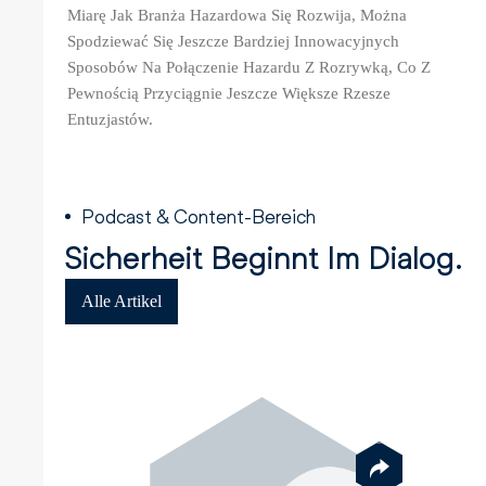
Miarę Jak Branża Hazardowa Się Rozwija, Można
Spodziewać Się Jeszcze Bardziej Innowacyjnych
Sposobów Na Połączenie Hazardu Z Rozrywką, Co Z
Pewnością Przyciągnie Jeszcze Większe Rzesze
Entuzjastów.
Podcast & Content-Bereich
Sicherheit Beginnt Im Dialog.
Alle Artikel