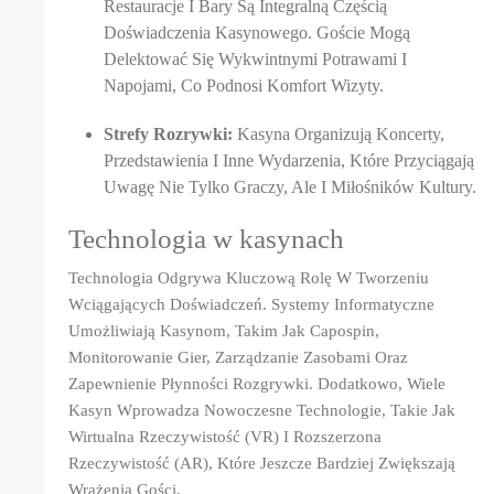
Restauracje I Bary Są Integralną Częścią
Doświadczenia Kasynowego. Goście Mogą
Delektować Się Wykwintnymi Potrawami I
Napojami, Co Podnosi Komfort Wizyty.
Strefy Rozrywki:
Kasyna Organizują Koncerty,
Przedstawienia I Inne Wydarzenia, Które Przyciągają
Uwagę Nie Tylko Graczy, Ale I Miłośników Kultury.
Technologia w kasynach
Technologia Odgrywa Kluczową Rolę W Tworzeniu
Wciągających Doświadczeń. Systemy Informatyczne
Umożliwiają Kasynom, Takim Jak Capospin,
Monitorowanie Gier, Zarządzanie Zasobami Oraz
Zapewnienie Płynności Rozgrywki. Dodatkowo, Wiele
Kasyn Wprowadza Nowoczesne Technologie, Takie Jak
Wirtualna Rzeczywistość (VR) I Rozszerzona
Rzeczywistość (AR), Które Jeszcze Bardziej Zwiększają
Wrażenia Gości.