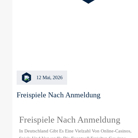
12 Mai, 2026
Freispiele Nach Anmeldung
Freispiele Nach Anmeldung
In Deutschland Gibt Es Eine Vielzahl Von Online-Casinos,