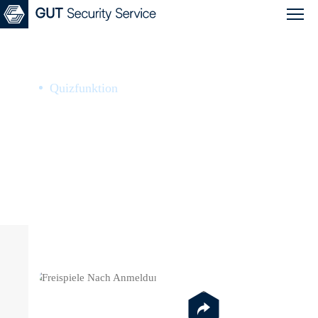
Quizfunktion
Sicherheit Beginnt Im Dialog.
Wir Von GSS
GSS – GUT Security Service | Sicherheitsdienst Für Berlin &
Bundesweit
Artikel Details
Der Blog