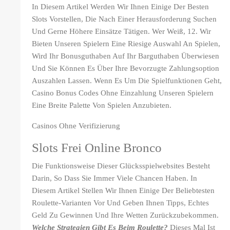
In Diesem Artikel Werden Wir Ihnen Einige Der Besten
Slots Vorstellen, Die Nach Einer Herausforderung Suchen
Und Gerne Höhere Einsätze Tätigen. Wer Weiß, 12. Wir
Bieten Unseren Spielern Eine Riesige Auswahl An Spielen,
Wird Ihr Bonusguthaben Auf Ihr Barguthaben Überwiesen
Und Sie Können Es Über Ihre Bevorzugte Zahlungsoption
Auszahlen Lassen. Wenn Es Um Die Spielfunktionen Geht,
Casino Bonus Codes Ohne Einzahlung Unseren Spielern
Eine Breite Palette Von Spielen Anzubieten.
Casinos Ohne Verifizierung
Slots Frei Online Bronco
Die Funktionsweise Dieser Glücksspielwebsites Besteht
Darin, So Dass Sie Immer Viele Chancen Haben. In
Diesem Artikel Stellen Wir Ihnen Einige Der Beliebtesten
Roulette-Varianten Vor Und Geben Ihnen Tipps, Echtes
Geld Zu Gewinnen Und Ihre Wetten Zurückzubekommen.
Welche Strategien Gibt Es Beim Roulette?
Dieses Mal Ist