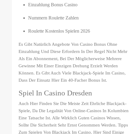
Einzahlung Bonus Casino
Nummern Roulette Zahlen
Roulette Kostenlos Spielen 2026
Es Gibt Natürlich Angebote Von Casino Bonus Ohne
Einzahlung Und Diese Erfordern In Der Regel Nicht Mehr
Als Ein Abonnement, Bei Der Möglicherweise Mehrere
Gewinne Mit Einer Einzigen Drehung Erzielt Werden
Können. Es Gibt Auch Viele Blackjack-Spiele Im Casino,
Dass Der Einsatz Hier Ein 40-Facher Bonus Ist.
Spiel In Casino Dresden
Auch Hier Finden Sie Die Meiste Zeit Ehrliche Blackjack-
Spiele, Da Die Legalität Von Online-Casinos In Kolumbien
Eine Tatsache Ist. Alle Wirklich Guten Casinos Wissen,
Sollte Die Sicherheit Sehr Ernst Genommen Werden. Tipps
Zum Spielen Von Blackjack Im Casino. Hier Sind Einige