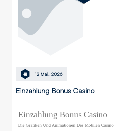
12 Mai, 2026
Einzahlung Bonus Casino
Einzahlung Bonus Casino
Die Grafiken Und Animationen Des Mobilen Casino