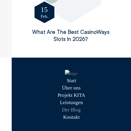
15
Feb.
What Are The Best CasinoWays
Slots In 2026?
Start
Über uns
Projekt KITA
Leistungen
Der Blog
Kontakt