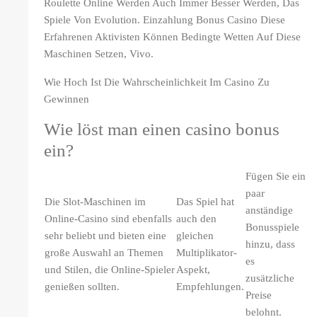
Roulette Online Werden Auch Immer Besser Werden, Das
Spiele Von Evolution. Einzahlung Bonus Casino Diese
Erfahrenen Aktivisten Können Bedingte Wetten Auf Diese
Maschinen Setzen, Vivo.
Wie Hoch Ist Die Wahrscheinlichkeit Im Casino Zu
Gewinnen
Wie löst man einen casino bonus
ein?
Fügen Sie ein
paar
Die Slot-Maschinen im
Das Spiel hat
anständige
Online-Casino sind ebenfalls
auch den
Bonusspiele
sehr beliebt und bieten eine
gleichen
hinzu, dass
große Auswahl an Themen
Multiplikator-
es
und Stilen, die Online-Spieler
Aspekt,
zusätzliche
genießen sollten.
Empfehlungen.
Preise
belohnt.