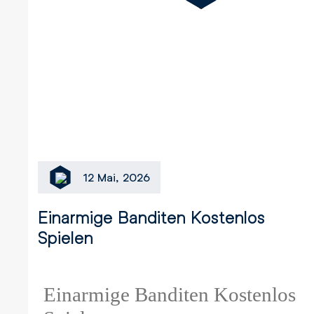
12 Mai, 2026
Einarmige Banditen Kostenlos
Spielen
Einarmige Banditen Kostenlos