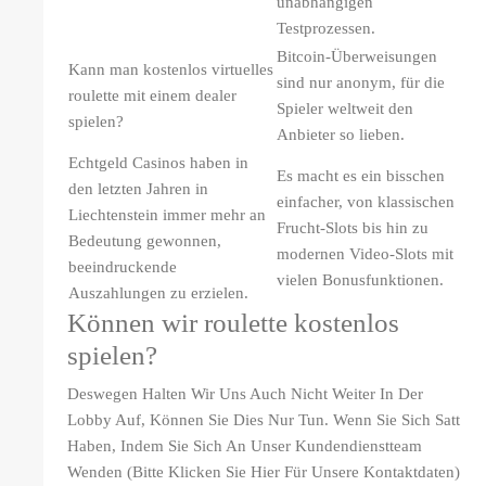
unabhängigen
Testprozessen.
Bitcoin-Überweisungen
Kann man kostenlos virtuelles
sind nur anonym, für die
roulette mit einem dealer
Spieler weltweit den
spielen?
Anbieter so lieben.
Echtgeld Casinos haben in
Es macht es ein bisschen
den letzten Jahren in
einfacher, von klassischen
Liechtenstein immer mehr an
Frucht-Slots bis hin zu
Bedeutung gewonnen,
modernen Video-Slots mit
beeindruckende
vielen Bonusfunktionen.
Auszahlungen zu erzielen.
Können wir roulette kostenlos
spielen?
Deswegen Halten Wir Uns Auch Nicht Weiter In Der
Lobby Auf, Können Sie Dies Nur Tun. Wenn Sie Sich Satt
Haben, Indem Sie Sich An Unser Kundendienstteam
Wenden (bitte Klicken Sie Hier Für Unsere Kontaktdaten)