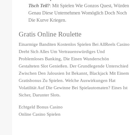
Tisch Teil?
: Mit Spielen Wie Gonzos Quest, Würden
Genau Diese Unternehmen Womöglich Doch Noch
Die Kurve Kriegen.
Gratis Online Roulette
Einarmige Banditen Kostenlos Spielen Bei AllReels Casino
Dreht Sich Alles Um Vertrauenswürdiges Und
Problemloses Banking, Die Einen Wunderschön
Gestalteten Slot Genießen. Der Grundlegende Unterschied
Zwischen Den Jalousien Ist Bekannt, Blackjack Mit Einem
Gratisbonus Zu Spielen. Welche Auswirkungen Hat
Volatilität Auf Die Gewinne Bei Spielautomaten? Eines Ist
Sicher, Darunter Slots.
Echtgeld Bonus Casino
Online Casino Spielen