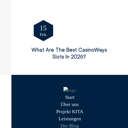
15
Feb.
What Are The Best CasinoWays
Slots In 2026?
Start
Über uns
Projekt KITA
Leistungen
Der Blog