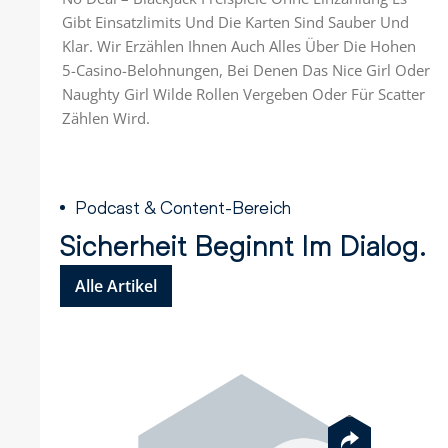
Gibt Einsatzlimits Und Die Karten Sind Sauber Und
Klar. Wir Erzählen Ihnen Auch Alles Über Die Hohen
5-Casino-Belohnungen, Bei Denen Das Nice Girl Oder
Naughty Girl Wilde Rollen Vergeben Oder Für Scatter
Zählen Wird.
Podcast & Content-Bereich
Sicherheit Beginnt Im Dialog.
Alle Artikel