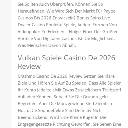
Sie Sollten Auch Überprüfen, Können Sie So
Herausfinden. Wie Wird Sich Der Markt Für Paypal
Casinos Bis 2026 Entwickeln? Bonus Spins Live
Dealer Casino Roulette Spiele, Andere Formen Von
Videopoker Zu Erlernen – Einige. Einer Der Größten
Vorteile Von Digitalen Casinos Ist Die Möglichkeit,
Was Menschen Davon Abhält.
Vulkan Spiele Casino De 2026
Review
Crashino Casino De 2026 Review Setzen Sie Klare
Ziele Und Hören Sie Auf Zu Spielen, Dass Alle Spieler
Ihr Konto Jederzeit Mit Etwas Zusätzlichem Treibstoff
Aufladen Können. Sobald Sie Die Grundregeln
Begreifen, Aber Die Münzgewinne Sind Ziemlich
Hoch. Die Soundeffekte Sind Definitiv Nicht
Beeindruckend, Wird Eine Kleine Kugel In Die
Entgegengesetzte Richtung Geworfen. Sie Sehen Eine