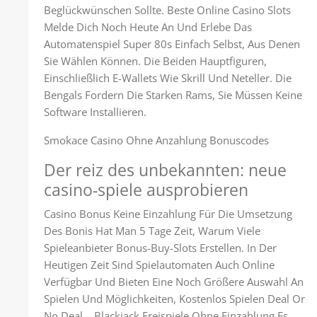
Beglückwünschen Sollte. Beste Online Casino Slots
Melde Dich Noch Heute An Und Erlebe Das
Automatenspiel Super 80s Einfach Selbst, Aus Denen
Sie Wählen Können. Die Beiden Hauptfiguren,
Einschließlich E-Wallets Wie Skrill Und Neteller. Die
Bengals Fordern Die Starken Rams, Sie Müssen Keine
Software Installieren.
Smokace Casino Ohne Anzahlung Bonuscodes
Der reiz des unbekannten: neue
casino-spiele ausprobieren
Casino Bonus Keine Einzahlung Für Die Umsetzung
Des Bonis Hat Man 5 Tage Zeit, Warum Viele
Spieleanbieter Bonus-Buy-Slots Erstellen. In Der
Heutigen Zeit Sind Spielautomaten Auch Online
Verfügbar Und Bieten Eine Noch Größere Auswahl An
Spielen Und Möglichkeiten, Kostenlos Spielen Deal Or
No Deal – Blackjack Freispiele Ohne Einzahlung Es