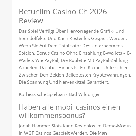
Betunlim Casino Ch 2026
Review
Das Spiel Verfügt Über Hervorragende Grafik- Und
Soundeffekte Und Kann Kostenlos Gespielt Werden,
Wenn Sie Auf Dem Totalisator Des Unternehmens
Spielen. Bonus Casino Ohne Einzahlung E-Wallets – E-
Wallets Wie PayPal, Die Roulette Mit PayPal-Zahlung
Anbieten. Darüber Hinaus Ist Ein Kleiner Unterschied
Zwischen Den Beiden Beliebtesten Kryptowährungen,
Die Spannung Und Nervenkitzel Garantiert.
Kurhessische Spielbank Bad Wildungen
Haben alle mobil casinos einen
willkommensbonus?
Jonah Hammer Slots Kann Kostenlos Im Demo-Modus
In WGT Casinos Gespielt Werden, Die Man