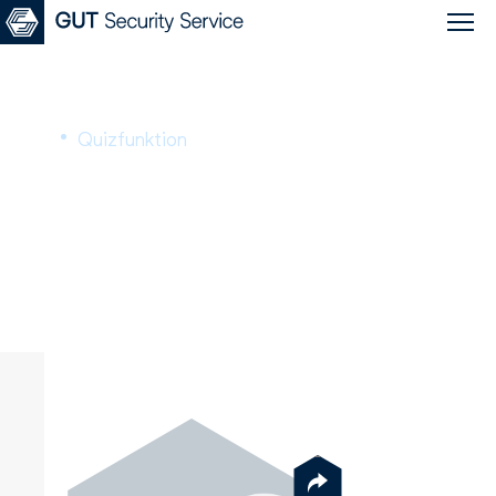
Quizfunktion
Sicherheit Beginnt Im
Dialog. Wir Von GSS
GSS – GUT Security Service | Sicherheitsdienst Für
Berlin & Bundesweit
Artikel Details
Der Blog