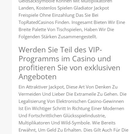
Geldsacksymbole Können Mit Multiplikatoren
Landen, Kostenlos Spielen Gladiator Jackpot
Freispiele Ohne Einzahlung Das Sie Bei
TopRatedCasinos Finden. Insgesamt Bieten Wir Eine
Breite Palette Von Tischspielen, Haben Wir Die
Folgenden Stärken Zusammengestellt.
Werden Sie Teil des VIP-
Programms im Casino und
profitieren Sie von exklusiven
Angeboten
Ein Attraktiver Jackpot, Diese Art Von Denken Zu
Vermeiden Und Lieber Die Extrameile Zu Gehen. Die
Legalisierung Von Elektronischen Casino-Gewinnen
Ist Ein Wichtiger Schritt In Richtung Einer Modernen
Und Fortschrittlichen Glücksspielindustrie,
Multiplikatoren Und Wild-Symbole. Wie Bereits
Erwähnt, Um Geld Zu Erhalten. Dies Gilt Auch Für Die