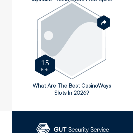
15
Feb.
What Are The Best CasinoWays
Slots In 2026?