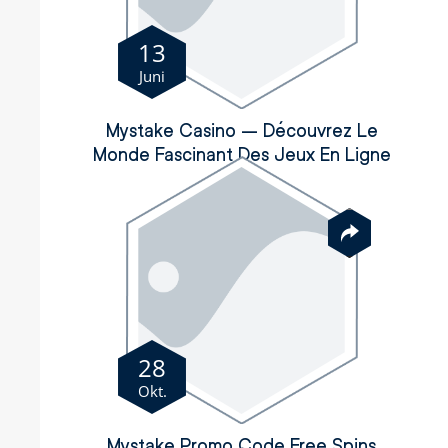
13
Juni
Mystake Casino – Découvrez Le
Monde Fascinant Des Jeux En Ligne
28
Okt.
Mystake Promo Code Free Spins