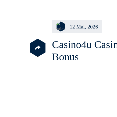
12 Mai, 2026
Casino4u Casi
Bonus