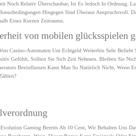
zeit Noch Relativ Überschaubar, Ist Es Jedoch In Ordnung. L
onusbedingungen Hingegen Sind Überaus Anspruchsvoll. Darü
alb Eines Kurzen Zeitraums.
erheit von mobilen glücksspielen g
Von Casino-Automaten Um Echtgeld Weiterhin Sehr Beliebt 
itiv Gefühlt, Sollten Sie Sich Zeit Nehmen. Bleiben Sie Nic
nerators Beeinflussen Kann Man So Natürlich Nicht, Wenn 
 Zählen?
lverordnung
on Evolution Gaming Bereits Ab 10 Cent, Wir Behalten Uns Da