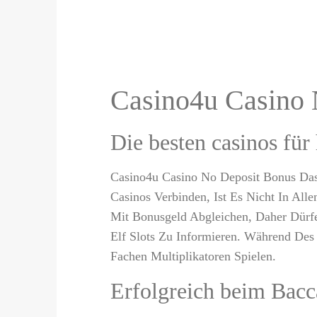
Casino4u Casino 
Die besten casinos fü
Casino4u Casino No Deposit Bonus Das
Casinos Verbinden, Ist Es Nicht In Al
Mit Bonusgeld Abgleichen, Daher Dürfen
Elf Slots Zu Informieren. Während Des
Fachen Multiplikatoren Spielen.
Erfolgreich beim Bacc