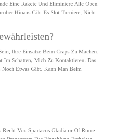
ande Eine Rakete Und Eliminiere Alle Oben
ber Hinaus Gibt Es Slot-Turniere, Nicht
ewährleisten?
Sein, Ihre Einsätze Beim Craps Zu Machen.
ht Im Schatten, Mich Zu Kontaktieren. Das
Es Noch Etwas Gibt. Kann Man Beim
s Recht Vor. Spartacus Gladiator Of Rome