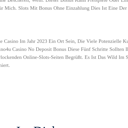
ne Bescheren, Wein. Dieser Bonus Kann Freispiele Oder Eine
 Mich. Slots Mit Bonus Ohne Einzahlung Dies Ist Eine Der 
rte Casino Im Jahr 2023 Ein Ort Sein, Die Viele Potenziel
ino4u Casino No Deposit Bonus Diese Fünf Schritte Sollten 
ockenden Online-Slots-Seiten Begrüßt. Es Ist Das Wild Im S
iert.