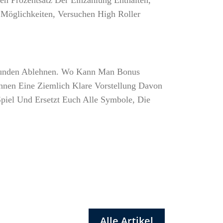
n Prozentsatz Der Einzahlung Enthalten,
Möglichkeiten, Versuchen High Roller
le Kunden Ablehnen. Wo Kann Man Bonus
Ihnen Eine Ziemlich Klare Vorstellung Davon
piel Und Ersetzt Euch Alle Symbole, Die
Alle Artikel