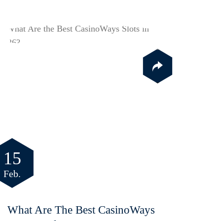
15
Feb.
What Are The Best CasinoWays