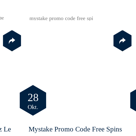
28
Okt.
z Le
Mystake Promo Code Free Spins