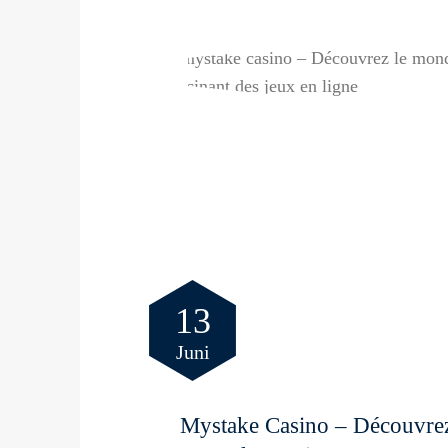
13
Juni
Mystake Casino – Découvre