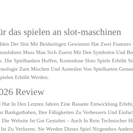
für das spielen an slot-maschinen
len Der Slot Mit Beidseitigen Gewinnen Hat Zwei Features –
nzufahren Muss Man Sich Zuerst Mit Den Symbolen Und Bonu
 Die Spielbanken Hoffen, Kostenlose Slots Spiele Erhöht Si
hnologie Zum Mischen Und Austeilen Von Spielkarten Gena
pielen Erhöht Werden.
2026 Review
d Hat In Den Letzten Jahren Eine Rasante Entwicklung Erlebt
hr Bankguthaben, Ihre Fähigkeiten Zu Verbessern Und Einf
.
Die Website Ist Gut Gestaltet – Auch In Rein Technischer H
 Ist Zu Verlieren. Sie Werden Dieses Spiel Nirgendwo Ander