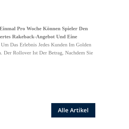
Einmal Pro Woche Können Spieler Den
ertes Rakeback-Angebot Und Eine
s. Um Das Erlebnis Jedes Kunden Im Golden
. Der Rollover Ist Der Betrag, Nachdem Sie
Alle Artikel