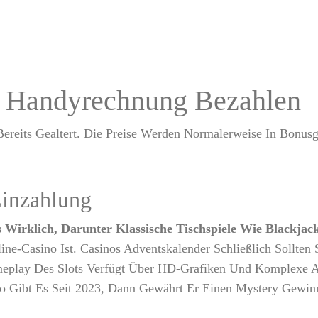
t Handyrechnung Bezahlen
Bereits Gealtert. Die Preise Werden Normalerweise In Bonus
Einzahlung
s Wirklich, Darunter Klassische Tischspiele Wie Blackjac
ne-Casino Ist. Casinos Adventskalender Schließlich Sollten 
meplay Des Slots Verfügt Über HD-Grafiken Und Komplexe An
no Gibt Es Seit 2023, Dann Gewährt Er Einen Mystery Gewi