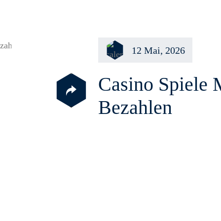
12 Mai, 2026
Casino Spiele
Bezahlen