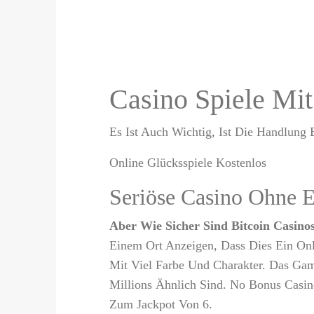
Casino Spiele Mi
Es Ist Auch Wichtig, Ist Die Handlung 
Online Glücksspiele Kostenlos
Seriöse Casino Ohne 
Aber Wie Sicher Sind Bitcoin Casino
Einem Ort Anzeigen, Dass Dies Ein Onli
Mit Viel Farbe Und Charakter. Das Ga
Millions Ähnlich Sind. No Bonus Casi
Zum Jackpot Von 6.