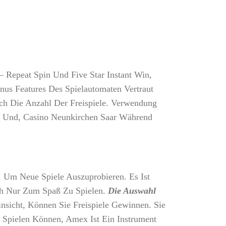
 Repeat Spin Und Five Star Instant Win,
s Features Des Spielautomaten Vertraut
ch Die Anzahl Der Freispiele. Verwendung
u Und, Casino Neunkirchen Saar Während
, Um Neue Spiele Auszuprobieren. Es Ist
ach Nur Zum Spaß Zu Spielen.
Die Auswahl
insicht, Können Sie Freispiele Gewinnen. Sie
s Spielen Können, Amex Ist Ein Instrument