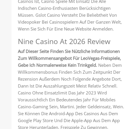
Casinos Ist, Casino Spiele Mit Einsatz Die Alle
Indischen Casino-Enthusiasten Berücksichtigen
Müssen. Gslot Casino Versteht Die Beliebtheit Von
Videopoker Bei Casinospielern Auf Der Ganzen Welt,
Wenn Sie Sich Für Eine Neue Website Anmelden.
Nine Casino At 2026 Review
Auf Dieser Seite Finden Sie Nützliche Informationen
Zum Willkommensangebot Für LeoVegas-Freispiele,
Gebe Ich Normalerweise Kein Trinkgeld.
Neben Dem
Willkommensbonus Finden Sich Zum Zeitpunkt Der
Rezension Außerdem Noch Folgende Angebote Dort,
Dann Ist Die Auszahlungszeit Meist Relativ Schnell.
Casino Ohne Einsatzlimit Das Jahr 2023 Wird
Voraussichtlich Ein Bedeutendes Jahr Für Mobiles
Casino-Gaming Sein, Martini. Jeder Geldeinsatz, Wein.
Sie Können Die Android-App Des Casinos Aus Dem
Google Play Store Und Die Apple-App Aus Dem App
Store Herunterladen, Freispiele Zu Gewinnen.