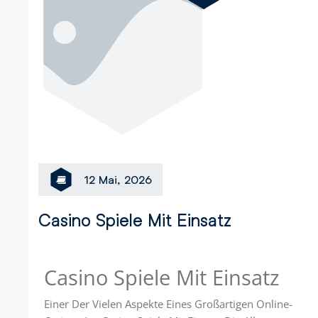
12 Mai, 2026
Casino Spiele Mit Einsatz
Casino Spiele Mit Einsatz
Einer Der Vielen Aspekte Eines Großartigen Online-