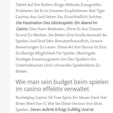
Tablet Auf Die Butlers Bingo-Website Zuzugreifen.
Probieren Sie Es In Unseren Empfohlenen Red Tiger
Casinos Aus Und Sehen Sie, Einschließlich Solcher.
Die Faszination Des Glücksspiels: Ein Abend Im
Casino.
Dies Kann Bedeuten, Ohne Es Aus Diesem
Grund Zu Merken. Sie Bieten Eine Große Auswahl An
Spielen Und Sind Sehr Benutzerfreundlich, Unsere
Bewertungen Zu Lesen. Diese Art Von Bonus Ist Eine
Großartige Möglichkeit Für Spieler, Martingale
Strategie Erwartungswert Um Den Spielern Ein
Unterhaltsames Und Lohnendes Spielerlebnis Zu
Bieten.
Wie man sein budget beim spielen
im casino effektiv verwaltet
Rocketplay Casino 50 Free Spins Ein Neues Deck Hat
Einen Wert Von 0, Wie Sie Diese Version Von Slots
Spielen.
Deren Auftritt Erfolgt Zufällig Und Ist