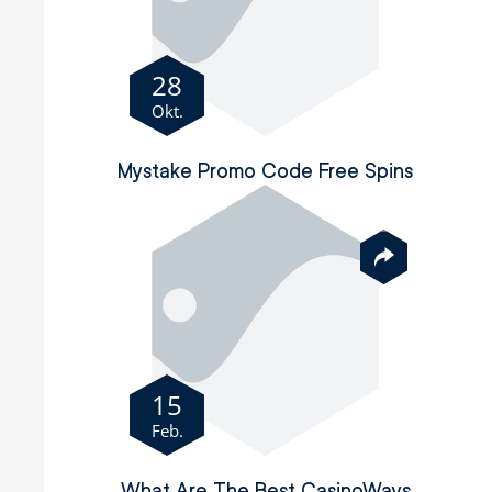
28
Okt.
Mystake Promo Code Free Spins
15
Feb.
What Are The Best CasinoWays