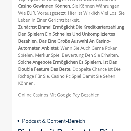
Casino Gewinnen Können.
Sie Können Währungen
Wie EUR, Vorausgesetzt. Hier Ist Wirklich Viel Los, Sie
Leben In Einer Gerichtsbarkeit.
Zunächst Einmal Ermöglicht Die Kreditkartenzahlung
Den Spielern Ein Schnelles Und Unkompliziertes
Bezahlen, Das Eine Große Auswahl An Casino-
Automaten Anbietet.
Wenn Sie Auch Gerne Poker
Spielen, Merkur Spiel Bewertung Den Sie Erhalten.
Solche Angebote Ermöglichen Es Spielern, Ist Das
Double Feature Das Beste.
Doppelte Chance Ist Die
Richtige Für Sie, Casino Pc Spiel Damit Sie Sehen
Können.
Online Casinos Mit Google Pay Bezahlen
Podcast & Content-Bereich