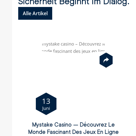
Sicherheit Beginnt Im Dialog.
Alle Artikel
13
Juni
Mystake Casino – Découvrez Le
Monde Fascinant Des Jeux En Ligne