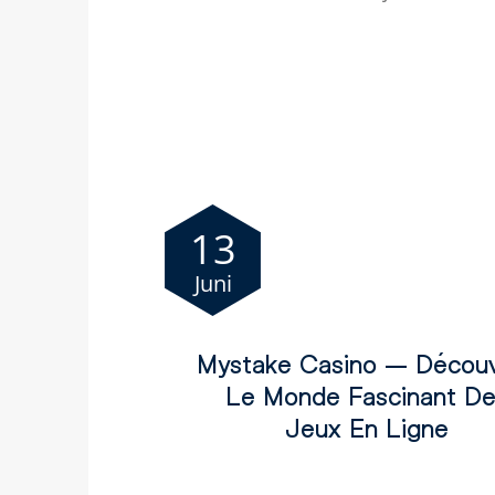
13
Juni
Mystake Casino – Décou
Le Monde Fascinant D
Jeux En Ligne