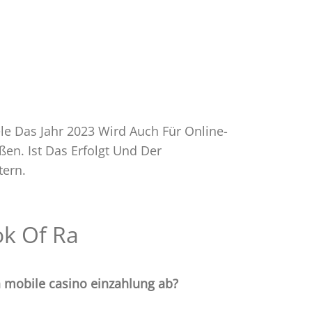
le Das Jahr 2023 Wird Auch Für Online-
en. Ist Das Erfolgt Und Der
tern.
k Of Ra
sa mobile casino einzahlung ab?