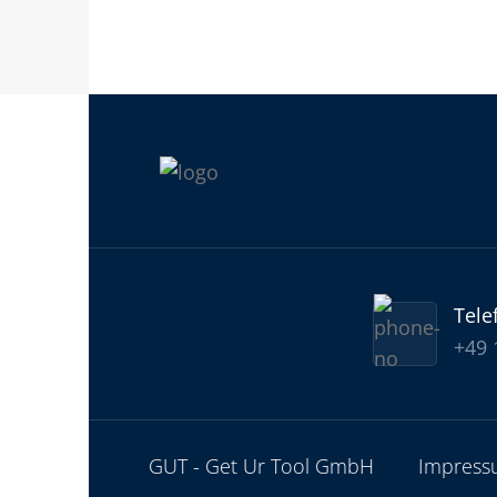
Tele
+49 
GUT - Get Ur Tool GmbH
Impres