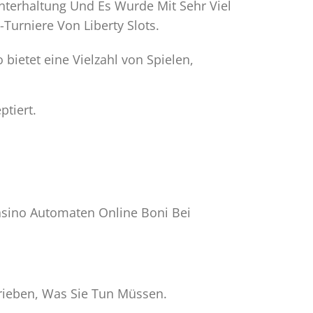
 Unterhaltung Und Es Wurde Mit Sehr Viel
-Turniere Von Liberty Slots.
bietet eine Vielzahl von Spielen,
ptiert.
asino Automaten Online Boni Bei
ieben, Was Sie Tun Müssen.