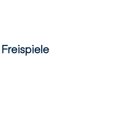
Freispiele