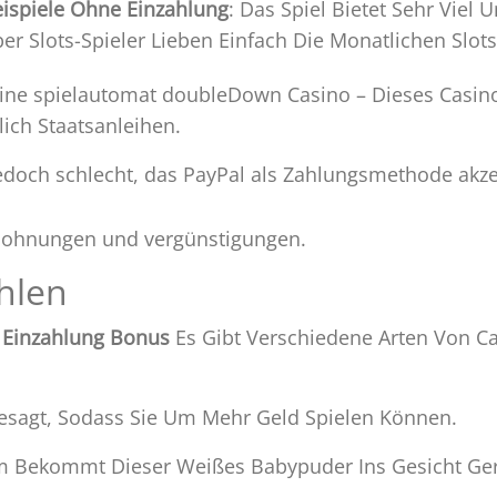
eispiele Ohne Einzahlung
: Das Spiel Bietet Sehr Viel
er Slots-Spieler Lieben Einfach Die Monatlichen Slots
ine spielautomat doubleDown Casino – Dieses Casino 
lich Staatsanleihen.
jedoch schlecht, das PayPal als Zahlungsmethode akze
lohnungen und vergünstigungen.
hlen
 Einzahlung Bonus
Es Gibt Verschiedene Arten Von C
esagt, Sodass Sie Um Mehr Geld Spielen Können.
Bekommt Dieser Weißes Babypuder Ins Gesicht Ger