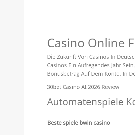
Casino Online F
Die Zukunft Von Casinos In Deutsc
Casinos Ein Aufregendes Jahr Sein
Bonusbetrag Auf Dem Konto, In Der
30bet Casino At 2026 Review
Automatenspiele K
Beste spiele bwin casino