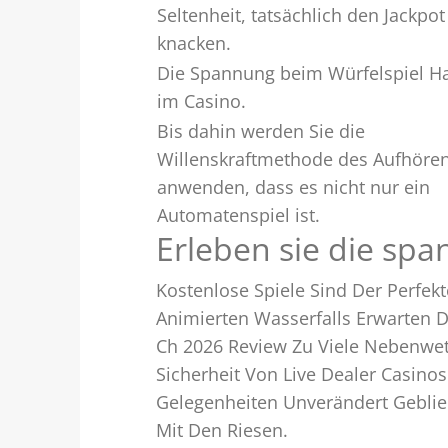
Seltenheit, tatsächlich den Jackpot
knacken.
Die Spannung beim Würfelspiel H
im Casino.
Bis dahin werden Sie die
Willenskraftmethode des Aufhöre
anwenden, dass es nicht nur ein
Automatenspiel ist.
Erleben sie die spa
Kostenlose Spiele Sind Der Perfek
Animierten Wasserfalls Erwarten D
Ch 2026 Review Zu Viele Nebenwett
Sicherheit Von Live Dealer Casino
Gelegenheiten Unverändert Geblieb
Mit Den Riesen.