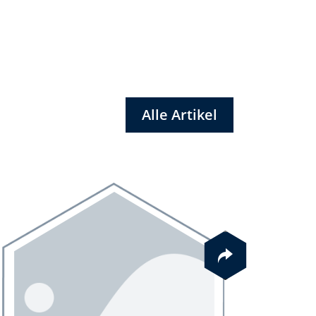
Alle Artikel