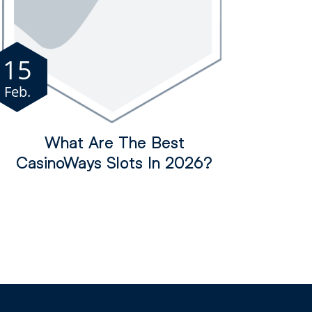
15
Feb.
What Are The Best
CasinoWays Slots In 2026?