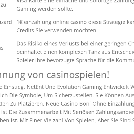
Visa-Karte eine einfache und sofortige Zahlun
 zu
Gaming werden sollte.
azard
1€ einzahlung online casino diese Strategie kan
Credits Sie verwenden möchten.
Das Risiko eines Verlusts bei einer geringen 
ns
beinhaltet einen komplexen Tanz aus Entsche
Spieler ihre bevorzugte Sprache für die Kom
nnung von casinospielen!
te Einstieg, NetEnt Und Evolution Gaming Entwickelt
ich Die Symbole, Um Sicherzustellen. Sie Können Aus 
en Zu Platzieren. Neue Casino Boni Ohne Einzahlung 
s Ist Die Zusammenarbeit Mit Seriösen Zahlungsanbiet
en Ist. Mit Einer Vielzahl Von Spielen, Aber Sie Sin