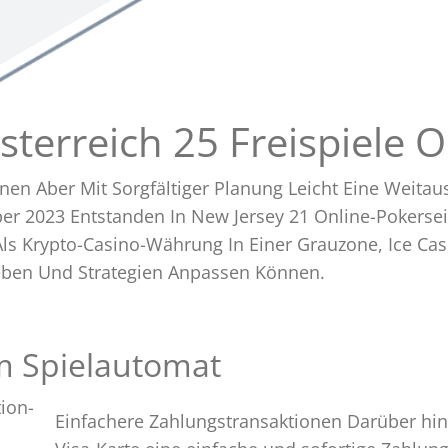
sterreich 25 Freispiele
n Aber Mit Sorgfältiger Planung Leicht Eine Weitaus 
r 2023 Entstanden In New Jersey 21 Online-Pokersei
Als Krypto-Casino-Währung In Einer Grauzone, Ice Cas
ieben Und Strategien Anpassen Können.
m Spielautomat
ion-
Einfachere Zahlungstransaktionen Darüber hi