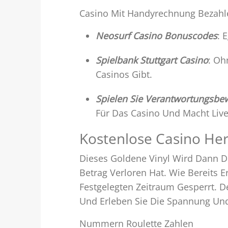
Casino Mit Handyrechnung Bezahl
Neosurf Casino Bonuscodes
: 
Spielbank Stuttgart Casino
: Oh
Casinos Gibt.
Spielen Sie Verantwortungsbew
Für Das Casino Und Macht Live
Kostenlose Casino H
Dieses Goldene Vinyl Wird Dann Du
Betrag Verloren Hat. Wie Bereits 
Festgelegten Zeitraum Gesperrt. D
Und Erleben Sie Die Spannung Und
Nummern Roulette Zahlen