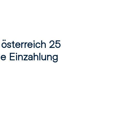
 österreich 25
ne Einzahlung