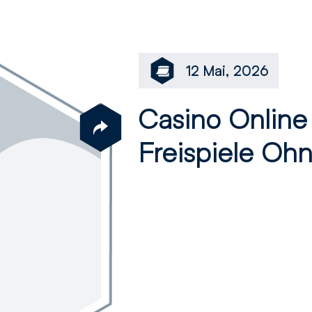
12 Mai, 2026
Casino Online
Freispiele Oh